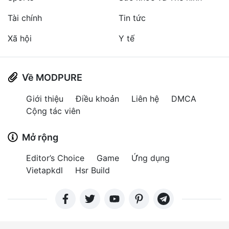
Tài chính
Tin tức
Xã hội
Y tế
Về MODPURE
Giới thiệu
Điều khoản
Liên hệ
DMCA
Cộng tác viên
Mở rộng
Editor’s Choice
Game
Ứng dụng
Vietapkdl
Hsr Build