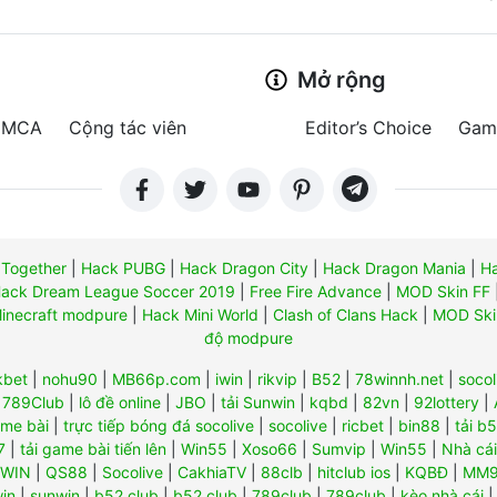
Mở rộng
DMCA
Cộng tác viên
Editor’s Choice
Gam
 Together
|
Hack PUBG
|
Hack Dragon City
|
Hack Dragon Mania
|
Ha
ack Dream League Soccer 2019
|
Free Fire Advance
|
MOD Skin FF
inecraft modpure
|
Hack Mini World
|
Clash of Clans Hack
|
MOD Ski
độ modpure
kbet
|
nohu90
|
MB66p.com
|
iwin
|
rikvip
|
B52
|
78winnh.net
|
socol
|
789Club
|
lô đề online
|
JBO
|
tải Sunwin
|
kqbd
|
82vn
|
92lottery
|
me bài
|
trực tiếp bóng đá socolive
|
socolive
|
ricbet
|
bin88
|
tải b
7
|
tải game bài tiến lên
|
Win55
|
Xoso66
|
Sumvip
|
Win55
|
Nhà cái
9WIN
|
QS88
|
Socolive
|
CakhiaTV
|
88clb
|
hitclub ios
|
KQBĐ
|
MM9
in
|
sunwin
|
b52 club
|
b52 club
|
789club
|
789club
|
kèo nhà cái