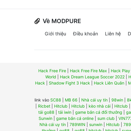
Về MODPURE
Giới thiệu
Điều khoản
Liên hệ
Hack Free Fire
|
Hack Free Fire Max
|
Hack Play
World
|
Hack Dream League Soccer 2022
|
H
Hack
|
Shadow Fight 3 Hack
|
Hack Liên Quân
|
M
link vào
SC88
|
MB 66
|
Nhà cái uy tín
|
98win
|
8
|
Ricbet
|
Hitclub
|
Hitclub
|
kèo nhà cái
|
Hitclub
tải go88
|
tải iwin
|
game bắn cá đổi thưởng
|
ga
Sunwin
|
game bắn cá online
|
sum club
|
VIN77
Nhà cái uy tín
|
789WIN
|
sunwin
|
Hitclub
|
78
thưởng
|
go88
|
go88
|
hitclub
|
hitclub
|
sunw