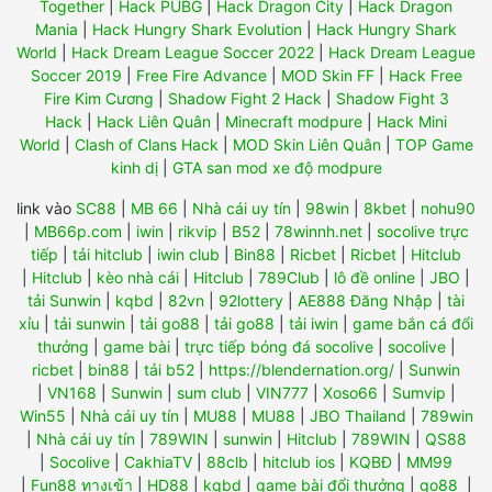
Together
|
Hack PUBG
|
Hack Dragon City
|
Hack Dragon
Mania
|
Hack Hungry Shark Evolution
|
Hack Hungry Shark
World
|
Hack Dream League Soccer 2022
|
Hack Dream League
Soccer 2019
|
Free Fire Advance
|
MOD Skin FF
|
Hack Free
Fire Kim Cương
|
Shadow Fight 2 Hack
|
Shadow Fight 3
Hack
|
Hack Liên Quân
|
Minecraft modpure
|
Hack Mini
World
|
Clash of Clans Hack
|
MOD Skin Liên Quân
|
TOP Game
kinh dị
|
GTA san mod xe độ modpure
link vào
SC88
|
MB 66
|
Nhà cái uy tín
|
98win
|
8kbet
|
nohu90
|
MB66p.com
|
iwin
|
rikvip
|
B52
|
78winnh.net
|
socolive trực
tiếp
|
tải hitclub
|
iwin club
|
Bin88
|
Ricbet
|
Ricbet
|
Hitclub
|
Hitclub
|
kèo nhà cái
|
Hitclub
|
789Club
|
lô đề online
|
JBO
|
tải Sunwin
|
kqbd
|
82vn
|
92lottery
|
AE888 Đăng Nhập
|
tài
xỉu
|
tải sunwin
|
tải go88
|
tải go88
|
tải iwin
|
game bắn cá đổi
thưởng
|
game bài
|
trực tiếp bóng đá socolive
|
socolive
|
ricbet
|
bin88
|
tải b52
|
https://blendernation.org/
|
Sunwin
|
VN168
|
Sunwin
|
sum club
|
VIN777
|
Xoso66
|
Sumvip
|
Win55
|
Nhà cái uy tín
|
MU88
|
MU88
|
JBO Thailand
|
789win
|
Nhà cái uy tín
|
789WIN
|
sunwin
|
Hitclub
|
789WIN
|
QS88
|
Socolive
|
CakhiaTV
|
88clb
|
hitclub ios
|
KQBĐ
|
MM99
|
Fun88 ทางเข้า
|
HD88
|
kqbd
|
game bài đổi thưởng
|
go88
|