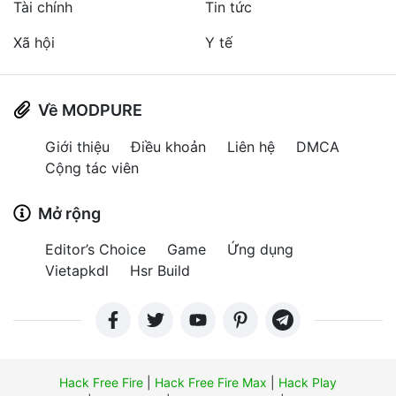
Tài chính
Tin tức
Xã hội
Y tế
Về MODPURE
Giới thiệu
Điều khoản
Liên hệ
DMCA
Cộng tác viên
Mở rộng
Editor’s Choice
Game
Ứng dụng
Vietapkdl
Hsr Build
Hack Free Fire
|
Hack Free Fire Max
|
Hack Play