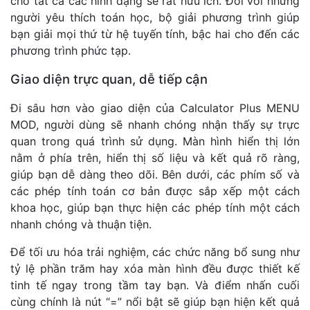
cho tất cả các hình dạng sẽ rất hữu ích. Đối với những
người yêu thích toán học, bộ giải phương trình giúp
bạn giải mọi thứ từ hệ tuyến tính, bậc hai cho đến các
phương trình phức tạp.
Giao diện trực quan, dễ tiếp cận
Đi sâu hơn vào giao diện của Calculator Plus MENU
MOD, người dùng sẽ nhanh chóng nhận thấy sự trực
quan trong quá trình sử dụng. Màn hình hiển thị lớn
nằm ở phía trên, hiển thị số liệu và kết quả rõ ràng,
giúp bạn dễ dàng theo dõi. Bên dưới, các phím số và
các phép tính toán cơ bản được sắp xếp một cách
khoa học, giúp bạn thực hiện các phép tính một cách
nhanh chóng và thuận tiện.
Để tối ưu hóa trải nghiệm, các chức năng bổ sung như
tỷ lệ phần trăm hay xóa màn hình đều được thiết kế
tinh tế ngay trong tầm tay bạn. Và điểm nhấn cuối
cùng chính là nút “=” nổi bật sẽ giúp bạn hiện kết quả