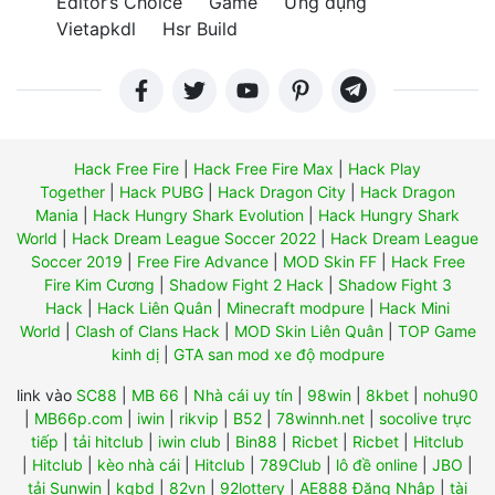
Editor’s Choice
Game
Ứng dụng
Vietapkdl
Hsr Build
Hack Free Fire
|
Hack Free Fire Max
|
Hack Play
Together
|
Hack PUBG
|
Hack Dragon City
|
Hack Dragon
Mania
|
Hack Hungry Shark Evolution
|
Hack Hungry Shark
World
|
Hack Dream League Soccer 2022
|
Hack Dream League
Soccer 2019
|
Free Fire Advance
|
MOD Skin FF
|
Hack Free
Fire Kim Cương
|
Shadow Fight 2 Hack
|
Shadow Fight 3
Hack
|
Hack Liên Quân
|
Minecraft modpure
|
Hack Mini
World
|
Clash of Clans Hack
|
MOD Skin Liên Quân
|
TOP Game
kinh dị
|
GTA san mod xe độ modpure
link vào
SC88
|
MB 66
|
Nhà cái uy tín
|
98win
|
8kbet
|
nohu90
|
MB66p.com
|
iwin
|
rikvip
|
B52
|
78winnh.net
|
socolive trực
tiếp
|
tải hitclub
|
iwin club
|
Bin88
|
Ricbet
|
Ricbet
|
Hitclub
|
Hitclub
|
kèo nhà cái
|
Hitclub
|
789Club
|
lô đề online
|
JBO
|
tải Sunwin
|
kqbd
|
82vn
|
92lottery
|
AE888 Đăng Nhập
|
tài