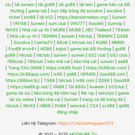
xỉu
|
tải sunwin
|
tải go88
|
tải go88
|
tải iwin
|
game bắn cá đổi
thưởng
|
game bài
|
trực tiếp bóng đá socolive
|
socolive
|
ricbet
|
bin88
|
tải b52
|
https://blendernation.org/
|
Sunwin
|
VN168
|
Sunwin
|
sum club
|
VIN777
|
Xoso66
|
Sumvip
|
Win55
|
Nhà cái uy tín
|
MU88
|
MU88
|
JBO Thailand
|
789win
|
Nhà cái uy tín
|
789WIN
|
sunwin
|
Hitclub
|
789WIN
|
QS88
|
Socolive
|
CakhiaTV
|
88clb
|
hitclub ios
|
KQBĐ
|
MM99
|
Fun88 ทางเข้า
|
HD88
|
kqbd
|
game bài đổi thưởng
|
go88
|
go88
|
hitclub
|
hitclub
|
sunwin
|
sunwin
|
b52 club
|
b52 club
|
789club
|
789club
|
kèo nhà cái
|
kèo nhà cái
|
sunwin
|
ea88
|
Trang Chủ ON68
|
https://nk88.food/
|
https://lc88net.com/
|
https://lc88app.com/
|
lx88
|
qs88
|
IWIN68
|
Good88.com
|
https://88ibet.llc/
|
TG88
|
hitclub
|
lv88 com
|
QS88
|
Good88
|
https://ea88.jp.net/
|
VN88
|
Tải 88Go
|
kuwwin
|
b52club
|
game tài xỉu
|
Kèo bóng đá hôm nay
|
Rik vip
|
iwinclub
|
game
tài xỉu online
|
Kèo nhà cái
|
Sunwin
|
trang cá độ bóng đá
|
hitclub
|
Win55
|
HB88
|
DH88
|
iwinclub
|
C54
|
sv388
|
qh88
đăng nhập
Liên hệ Telegram:
https://t.me/namnguyen313
© 2021 – 2025
MODPURE.TV