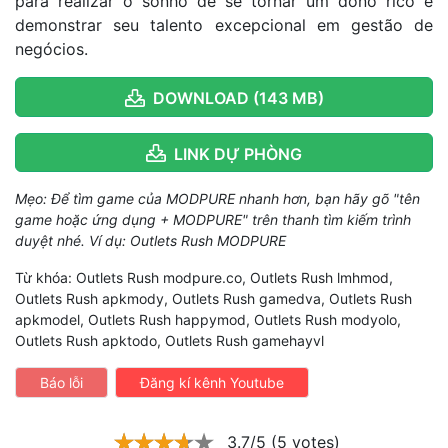
para realizar o sonho de se tornar um dono rico e
demonstrar seu talento excepcional em gestão de
negócios.
DOWNLOAD (143 MB)
LINK DỰ PHÒNG
Mẹo: Để tìm game của MODPURE nhanh hơn, bạn hãy gõ "tên
game hoặc ứng dụng + MODPURE" trên thanh tìm kiếm trình
duyệt nhé. Ví dụ: Outlets Rush MODPURE
Từ khóa: Outlets Rush modpure.co, Outlets Rush lmhmod,
Outlets Rush apkmody, Outlets Rush gamedva, Outlets Rush
apkmodel, Outlets Rush happymod, Outlets Rush modyolo,
Outlets Rush apktodo, Outlets Rush gamehayvl
Báo lỗi
Đăng kí kênh Youtube
3.7/5 (5 votes)