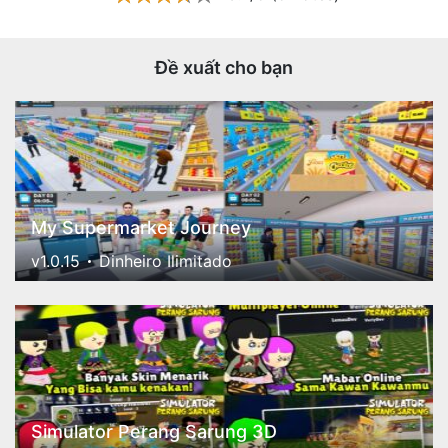
Đề xuất cho bạn
My Supermarket Journey
v1.0.15
Dinheiro Ilimitado
Simulator Perang Sarung 3D