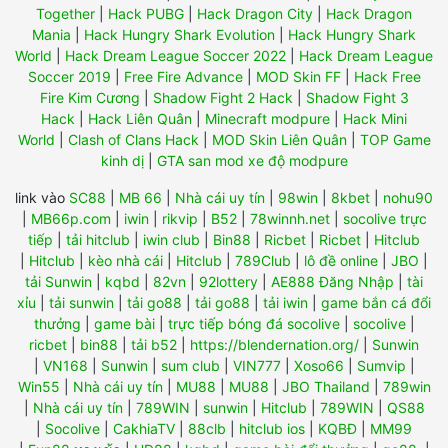
Together
|
Hack PUBG
|
Hack Dragon City
|
Hack Dragon
Mania
|
Hack Hungry Shark Evolution
|
Hack Hungry Shark
World
|
Hack Dream League Soccer 2022
|
Hack Dream League
Soccer 2019
|
Free Fire Advance
|
MOD Skin FF
|
Hack Free
Fire Kim Cương
|
Shadow Fight 2 Hack
|
Shadow Fight 3
Hack
|
Hack Liên Quân
|
Minecraft modpure
|
Hack Mini
World
|
Clash of Clans Hack
|
MOD Skin Liên Quân
|
TOP Game
kinh dị
|
GTA san mod xe độ modpure
link vào
SC88
|
MB 66
|
Nhà cái uy tín
|
98win
|
8kbet
|
nohu90
|
MB66p.com
|
iwin
|
rikvip
|
B52
|
78winnh.net
|
socolive trực
tiếp
|
tải hitclub
|
iwin club
|
Bin88
|
Ricbet
|
Ricbet
|
Hitclub
|
Hitclub
|
kèo nhà cái
|
Hitclub
|
789Club
|
lô đề online
|
JBO
|
tải Sunwin
|
kqbd
|
82vn
|
92lottery
|
AE888 Đăng Nhập
|
tài
xỉu
|
tải sunwin
|
tải go88
|
tải go88
|
tải iwin
|
game bắn cá đổi
thưởng
|
game bài
|
trực tiếp bóng đá socolive
|
socolive
|
ricbet
|
bin88
|
tải b52
|
https://blendernation.org/
|
Sunwin
|
VN168
|
Sunwin
|
sum club
|
VIN777
|
Xoso66
|
Sumvip
|
Win55
|
Nhà cái uy tín
|
MU88
|
MU88
|
JBO Thailand
|
789win
|
Nhà cái uy tín
|
789WIN
|
sunwin
|
Hitclub
|
789WIN
|
QS88
|
Socolive
|
CakhiaTV
|
88clb
|
hitclub ios
|
KQBĐ
|
MM99