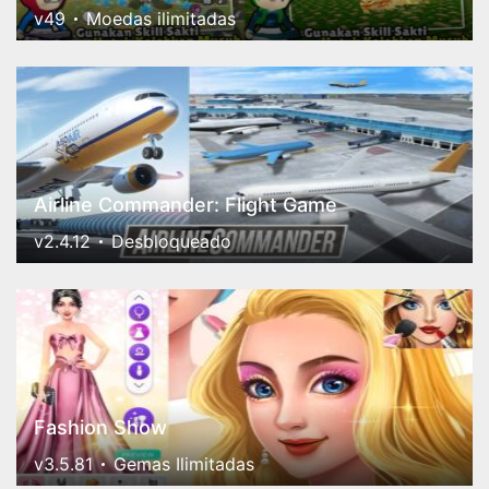
v49
Moedas ilimitadas
Airline Commander: Flight Game
v2.4.12
Desbloqueado
Fashion Show
v3.5.81
Gemas Ilimitadas