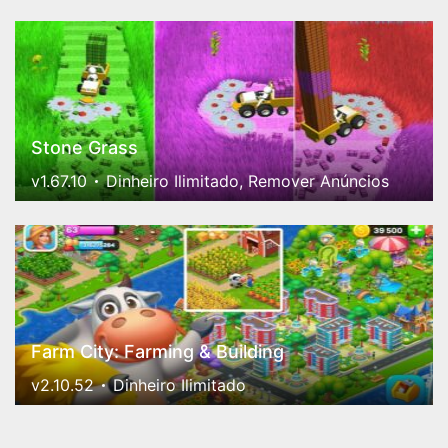
Stone Grass
v1.67.10
Dinheiro Ilimitado, Remover Anúncios
Farm City: Farming & Building
v2.10.52
Dinheiro Ilimitado