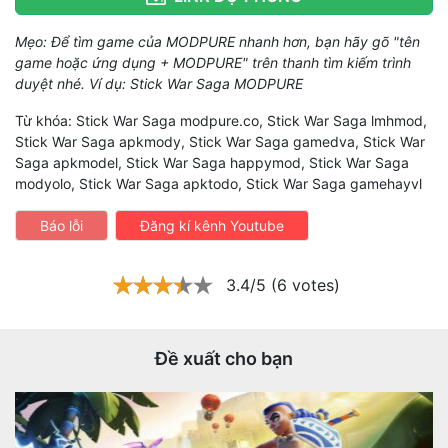
Mẹo: Để tìm game của MODPURE nhanh hơn, bạn hãy gõ "tên
game hoặc ứng dụng + MODPURE" trên thanh tìm kiếm trình
duyệt nhé. Ví dụ: Stick War Saga MODPURE
Từ khóa: Stick War Saga modpure.co, Stick War Saga lmhmod,
Stick War Saga apkmody, Stick War Saga gamedva, Stick War
Saga apkmodel, Stick War Saga happymod, Stick War Saga
modyolo, Stick War Saga apktodo, Stick War Saga gamehayvl
Báo lỗi
Đăng kí kênh Youtube
3.4/5 (6 votes)
Đề xuất cho bạn