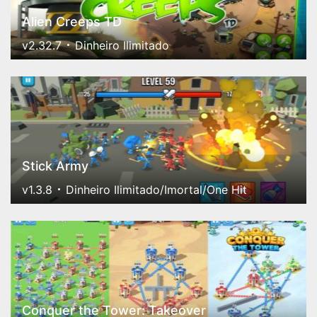
Alien Creeps TD
v2.32.7
Dinheiro Ilimitado
Stick Army
v1.3.8
Dinheiro Ilimitado/Imortal/One Hit
Conquer the Tower: Takeover