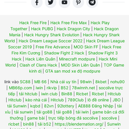
Hack Free Fire
|
Hack Free Fire Max
|
Hack Play
Together
|
Hack PUBG
|
Hack Dragon City
|
Hack Dragon
Mania
|
Hack Hungry Shark Evolution
|
Hack Hungry Shark
World
|
Hack Dream League Soccer 2022
|
Hack Dream League
Soccer 2019
|
Free Fire Advance
|
MOD Skin FF
|
Hack Free
Fire Kim Cương
|
Shadow Fight 2 Hack
|
Shadow Fight 3
Hack
|
Hack Liên Quân
|
Minecraft modpure
|
Hack Mini
World
|
Clash of Clans Hack
|
MOD Skin Liên Quân
|
TOP Game
kinh dị
|
GTA san mod xe độ modpure
link vào
SC88
|
MB 66
|
Nhà cái uy tín
|
98win
|
8kbet
|
nohu90
|
MB66p.com
|
iwin
|
rikvip
|
B52
|
78winnh.net
|
socolive trực
tiếp
|
tải hitclub
|
iwin club
|
Bin88
|
Ricbet
|
Ricbet
|
Hitclub
|
Hitclub
|
kèo nhà cái
|
Hitclub
|
789Club
|
lô đề online
|
JBO
|
tải Sunwin
|
kqbd
|
82vn
|
92lottery
|
AE888 Đăng Nhập
|
tài
xỉu
|
tải sunwin
|
tải go88
|
tải go88
|
tải iwin
|
game bắn cá đổi
thưởng
|
game bài
|
trực tiếp bóng đá socolive
|
socolive
|
ricbet
|
bin88
|
tải b52
|
https://blendernation.org/
|
Sunwin