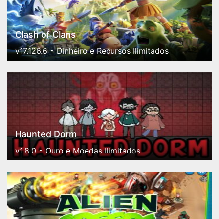
Clash of Clans
v17.126.6
Dinheiro e Recursos Ilimitados
Haunted Dorm
v1.8.0
Ouro e Moedas Ilimitados