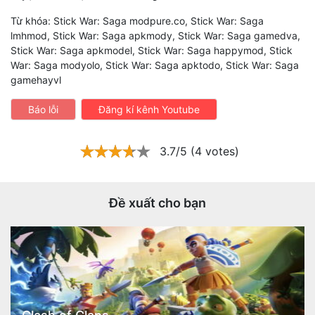
Từ khóa: Stick War: Saga modpure.co, Stick War: Saga
lmhmod, Stick War: Saga apkmody, Stick War: Saga gamedva,
Stick War: Saga apkmodel, Stick War: Saga happymod, Stick
War: Saga modyolo, Stick War: Saga apktodo, Stick War: Saga
gamehayvl
Báo lỗi
Đăng kí kênh Youtube
3.7/5 (4 votes)
Đề xuất cho bạn