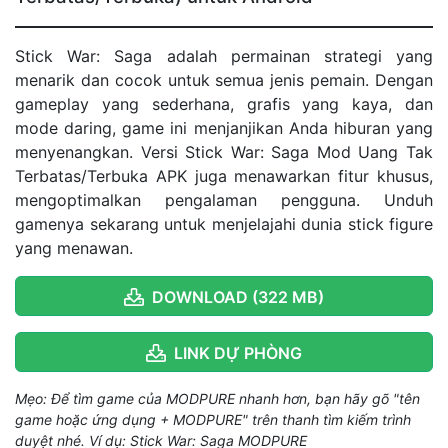
Stick War: Saga adalah permainan strategi yang
menarik dan cocok untuk semua jenis pemain. Dengan
gameplay yang sederhana, grafis yang kaya, dan
mode daring, game ini menjanjikan Anda hiburan yang
menyenangkan. Versi Stick War: Saga Mod Uang Tak
Terbatas/Terbuka APK juga menawarkan fitur khusus,
mengoptimalkan pengalaman pengguna. Unduh
gamenya sekarang untuk menjelajahi dunia stick figure
yang menawan.
DOWNLOAD (322 MB)
LINK DỰ PHÒNG
Mẹo: Để tìm game của MODPURE nhanh hơn, bạn hãy gõ "tên
game hoặc ứng dụng + MODPURE" trên thanh tìm kiếm trình
duyệt nhé. Ví dụ: Stick War: Saga MODPURE