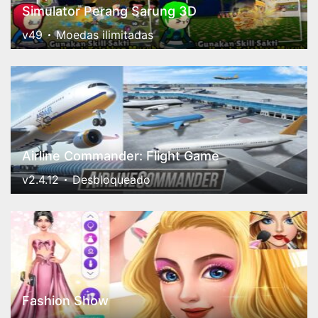
Simulator Perang Sarung 3D
v49
Moedas ilimitadas
Airline Commander: Flight Game
v2.4.12
Desbloqueado
Fashion Show