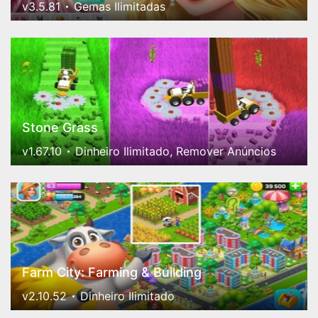
v3.5.81
Gemas Ilimitadas
Stone Grass
v1.67.10
Dinheiro Ilimitado, Remover Anúncios
Farm City: Farming & Building
v2.10.52
Dinheiro Ilimitado