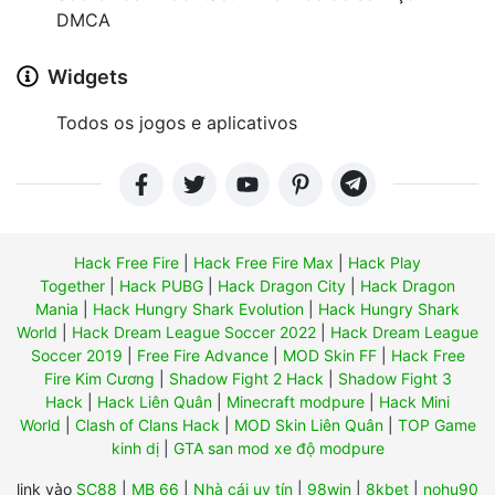
DMCA
Widgets
Todos os jogos e aplicativos
Hack Free Fire
|
Hack Free Fire Max
|
Hack Play
Together
|
Hack PUBG
|
Hack Dragon City
|
Hack Dragon
Mania
|
Hack Hungry Shark Evolution
|
Hack Hungry Shark
World
|
Hack Dream League Soccer 2022
|
Hack Dream League
Soccer 2019
|
Free Fire Advance
|
MOD Skin FF
|
Hack Free
Fire Kim Cương
|
Shadow Fight 2 Hack
|
Shadow Fight 3
Hack
|
Hack Liên Quân
|
Minecraft modpure
|
Hack Mini
World
|
Clash of Clans Hack
|
MOD Skin Liên Quân
|
TOP Game
kinh dị
|
GTA san mod xe độ modpure
link vào
SC88
|
MB 66
|
Nhà cái uy tín
|
98win
|
8kbet
|
nohu90