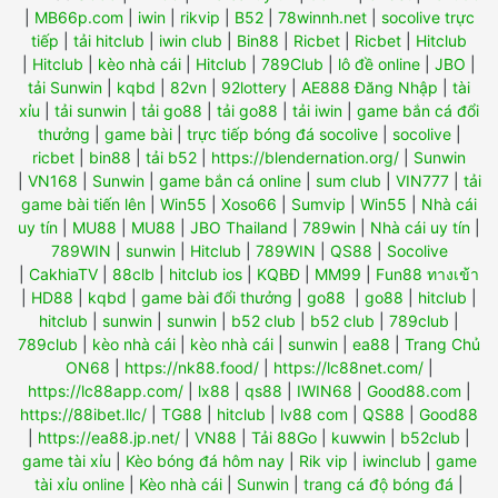
|
MB66p.com
|
iwin
|
rikvip
|
B52
|
78winnh.net
|
socolive trực
tiếp
|
tải hitclub
|
iwin club
|
Bin88
|
Ricbet
|
Ricbet
|
Hitclub
|
Hitclub
|
kèo nhà cái
|
Hitclub
|
789Club
|
lô đề online
|
JBO
|
tải Sunwin
|
kqbd
|
82vn
|
92lottery
|
AE888 Đăng Nhập
|
tài
xỉu
|
tải sunwin
|
tải go88
|
tải go88
|
tải iwin
|
game bắn cá đổi
thưởng
|
game bài
|
trực tiếp bóng đá socolive
|
socolive
|
ricbet
|
bin88
|
tải b52
|
https://blendernation.org/
|
Sunwin
|
VN168
|
Sunwin
|
game bắn cá online
|
sum club
|
VIN777
|
tải
game bài tiến lên
|
Win55
|
Xoso66
|
Sumvip
|
Win55
|
Nhà cái
uy tín
|
MU88
|
MU88
|
JBO Thailand
|
789win
|
Nhà cái uy tín
|
789WIN
|
sunwin
|
Hitclub
|
789WIN
|
QS88
|
Socolive
|
CakhiaTV
|
88clb
|
hitclub ios
|
KQBĐ
|
MM99
|
Fun88 ทางเข้า
|
HD88
|
kqbd
|
game bài đổi thưởng
|
go88
|
go88
|
hitclub
|
hitclub
|
sunwin
|
sunwin
|
b52 club
|
b52 club
|
789club
|
789club
|
kèo nhà cái
|
kèo nhà cái
|
sunwin
|
ea88
|
Trang Chủ
ON68
|
https://nk88.food/
|
https://lc88net.com/
|
https://lc88app.com/
|
lx88
|
qs88
|
IWIN68
|
Good88.com
|
https://88ibet.llc/
|
TG88
|
hitclub
|
lv88 com
|
QS88
|
Good88
|
https://ea88.jp.net/
|
VN88
|
Tải 88Go
|
kuwwin
|
b52club
|
game tài xỉu
|
Kèo bóng đá hôm nay
|
Rik vip
|
iwinclub
|
game
tài xỉu online
|
Kèo nhà cái
|
Sunwin
|
trang cá độ bóng đá
|