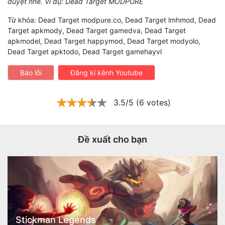
duyệt nhé. Ví dụ: Dead Target MODPURE
Từ khóa: Dead Target modpure.co, Dead Target lmhmod, Dead
Target apkmody, Dead Target gamedva, Dead Target
apkmodel, Dead Target happymod, Dead Target modyolo,
Dead Target apktodo, Dead Target gamehayvl
Báo lỗi
Đăng kí kênh Youtube
3.5/5 (6 votes)
Đề xuất cho bạn
Stickman Legends