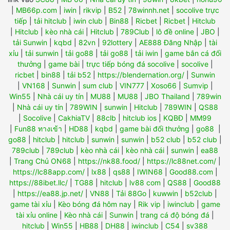
|
MB66p.com
|
iwin
|
rikvip
|
B52
|
78winnh.net
|
socolive trực
tiếp
|
tải hitclub
|
iwin club
|
Bin88
|
Ricbet
|
Ricbet
|
Hitclub
|
Hitclub
|
kèo nhà cái
|
Hitclub
|
789Club
|
lô đề online
|
JBO
|
tải Sunwin
|
kqbd
|
82vn
|
92lottery
|
AE888 Đăng Nhập
|
tài
xỉu
|
tải sunwin
|
tải go88
|
tải go88
|
tải iwin
|
game bắn cá đổi
thưởng
|
game bài
|
trực tiếp bóng đá socolive
|
socolive
|
ricbet
|
bin88
|
tải b52
|
https://blendernation.org/
|
Sunwin
|
VN168
|
Sunwin
|
sum club
|
VIN777
|
Xoso66
|
Sumvip
|
Win55
|
Nhà cái uy tín
|
MU88
|
MU88
|
JBO Thailand
|
789win
|
Nhà cái uy tín
|
789WIN
|
sunwin
|
Hitclub
|
789WIN
|
QS88
|
Socolive
|
CakhiaTV
|
88clb
|
hitclub ios
|
KQBĐ
|
MM99
|
Fun88 ทางเข้า
|
HD88
|
kqbd
|
game bài đổi thưởng
|
go88
|
go88
|
hitclub
|
hitclub
|
sunwin
|
sunwin
|
b52 club
|
b52 club
|
789club
|
789club
|
kèo nhà cái
|
kèo nhà cái
|
sunwin
|
ea88
|
Trang Chủ ON68
|
https://nk88.food/
|
https://lc88net.com/
|
https://lc88app.com/
|
lx88
|
qs88
|
IWIN68
|
Good88.com
|
https://88ibet.llc/
|
TG88
|
hitclub
|
lv88 com
|
QS88
|
Good88
|
https://ea88.jp.net/
|
VN88
|
Tải 88Go
|
kuwwin
|
b52club
|
game tài xỉu
|
Kèo bóng đá hôm nay
|
Rik vip
|
iwinclub
|
game
tài xỉu online
|
Kèo nhà cái
|
Sunwin
|
trang cá độ bóng đá
|
hitclub
|
Win55
|
HB88
|
DH88
|
iwinclub
|
C54
|
sv388