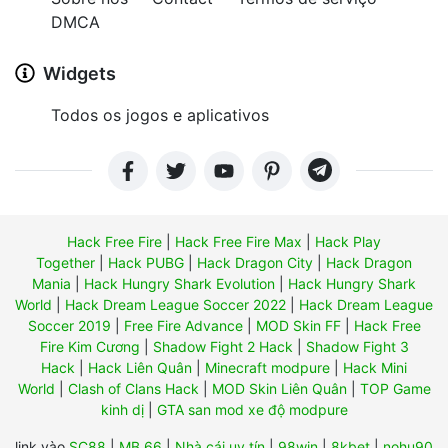
DMCA
Widgets
Todos os jogos e aplicativos
Hack Free Fire
|
Hack Free Fire Max
|
Hack Play
Together
|
Hack PUBG
|
Hack Dragon City
|
Hack Dragon
Mania
|
Hack Hungry Shark Evolution
|
Hack Hungry Shark
World
|
Hack Dream League Soccer 2022
|
Hack Dream League
Soccer 2019
|
Free Fire Advance
|
MOD Skin FF
|
Hack Free
Fire Kim Cương
|
Shadow Fight 2 Hack
|
Shadow Fight 3
Hack
|
Hack Liên Quân
|
Minecraft modpure
|
Hack Mini
World
|
Clash of Clans Hack
|
MOD Skin Liên Quân
|
TOP Game
kinh dị
|
GTA san mod xe độ modpure
link vào
SC88
|
MB 66
|
Nhà cái uy tín
|
98win
|
8kbet
|
nohu90