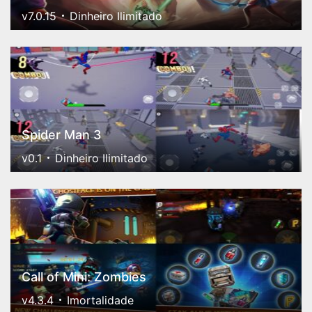
v7.0.15
Dinheiro Ilimitado
Spider Man 3
v0.1
Dinheiro Ilimitado
Call of Mini: Zombies
v4.3.4
Imortalidade