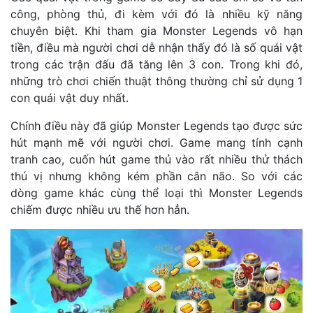
công, phòng thủ, đi kèm với đó là nhiều kỹ năng
chuyên biệt. Khi tham gia Monster Legends vô hạn
tiền, điều mà người chơi dễ nhận thấy đó là số quái vật
trong các trận đấu đã tăng lên 3 con. Trong khi đó,
những trò chơi chiến thuật thông thường chỉ sử dụng 1
con quái vật duy nhất.
Chính điều này đã giúp Monster Legends tạo được sức
hút mạnh mẽ với người chơi. Game mang tính cạnh
tranh cao, cuốn hút game thủ vào rất nhiều thử thách
thú vị nhưng không kém phần cân não. So với các
dòng game khác cùng thể loại thì Monster Legends
chiếm được nhiều ưu thế hơn hẳn.