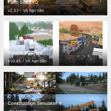
Farm Sim EVO
v2.3.1
Vô hạn tiền
Vehicle Masters
v1.0.45
Vô hạn tiền
Construction Simulator 4