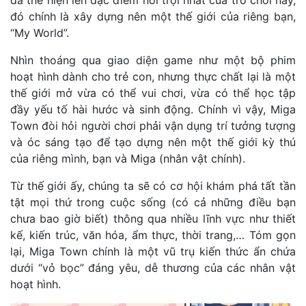
đã thể hiện lên đặc điểm nổi trội nhất của trò chơi này,
đó chính là xây dựng nên một thế giới của riêng bạn,
“My World”.
Nhìn thoáng qua giao diện game như một bộ phim
hoạt hình dành cho trẻ con, nhưng thực chất lại là một
thế giới mở vừa có thể vui chơi, vừa có thể học tập
đầy yếu tố hài hước và sinh động. Chính vì vậy, Miga
Town đòi hỏi người chơi phải vận dụng trí tưởng tượng
và óc sáng tạo để tạo dựng nên một thế giới kỳ thú
của riêng mình, bạn và Miga (nhân vật chính).
Từ thế giới ấy, chúng ta sẽ có cơ hội khám phá tất tần
tật mọi thứ trong cuộc sống (có cả những điều bạn
chưa bao giờ biết) thông qua nhiều lĩnh vực như thiết
kế, kiến trúc, văn hóa, ẩm thực, thời trang,… Tóm gọn
lại, Miga Town chính là một vũ trụ kiến thức ẩn chứa
dưới “vỏ bọc” đáng yêu, dễ thương của các nhân vật
hoạt hình.