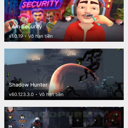
I Am Security
v1.0.19
Vô hạn tiền
Shadow Hunter
v60.123.3.0
Vô hạn tiền