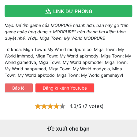
LINK DỰ PHÒNG
Mẹo: Để tìm game của MODPURE nhanh hơn, bạn hãy gõ "tên
game hoặc ứng dụng + MODPURE" trên thanh tìm kiếm trình
duyệt nhé. Ví dụ: Miga Town: My World MODPURE
Từ khóa: Miga Town: My World modpure.co, Miga Town: My
World lmhmod, Miga Town: My World apkmody, Miga Town: My
World gamedva, Miga Town: My World apkmodel, Miga Town:
My World happymod, Miga Town: My World modyolo, Miga
Town: My World apktodo, Miga Town: My World gamehayvl
Báo lỗi
Đăng kí kênh Youtube
4.3/5 (7 votes)
Đề xuất cho bạn