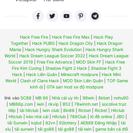
Hack Free Fire
|
Hack Free Fire Max
|
Hack Play
Together
|
Hack PUBG
|
Hack Dragon City
|
Hack Dragon
Mania
|
Hack Hungry Shark Evolution
|
Hack Hungry Shark
World
|
Hack Dream League Soccer 2022
|
Hack Dream League
Soccer 2019
|
Free Fire Advance
|
MOD Skin FF
|
Hack Free
Fire Kim Cương
|
Shadow Fight 2 Hack
|
Shadow Fight 3
Hack
|
Hack Liên Quân
|
Minecraft modpure
|
Hack Mini
World
|
Clash of Clans Hack
|
MOD Skin Liên Quân
|
TOP Game
kinh dị
|
GTA san mod xe độ modpure
link vào
SC88
|
MB 66
|
Nhà cái uy tín
|
98win
|
8kbet
|
nohu90
|
MB66p.com
|
iwin
|
rikvip
|
B52
|
78winnh.net
|
socolive trực
tiếp
|
tải hitclub
|
iwin club
|
Bin88
|
Ricbet
|
Ricbet
|
Hitclub
|
Hitclub
|
kèo nhà cái
|
Hitclub
|
789Club
|
lô đề online
|
JBO
|
tải Sunwin
|
kqbd
|
82vn
|
92lottery
|
AE888 Đăng Nhập
|
tài
xỉu
|
tải sunwin
|
tải go88
|
tải go88
|
tải iwin
|
game bắn cá đổi