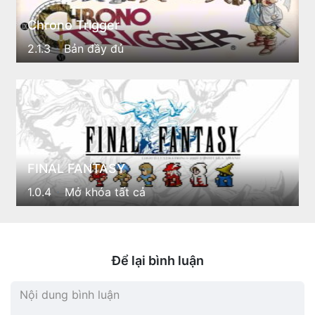
Chrono Trigger
2.1.3
Bản đầy đủ
FINAL FANTASY
1.0.4
Mở khóa tất cả
Để lại bình luận