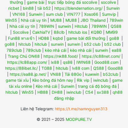
thưởng
|
game bài
|
trực tiếp bóng đá socolive
|
socolive
|
ricbet
|
bin88
|
tải b52
|
https://blendernation.org/
|
Sunwin
|
VN168
|
Sunwin
|
sum club
|
VIN777
|
Xoso66
|
Sumvip
|
Win55
|
Nhà cái uy tín
|
MU88
|
MU88
|
JBO Thailand
|
789win
|
Nhà cái uy tín
|
789WIN
|
sunwin
|
Hitclub
|
789WIN
|
QS88
|
Socolive
|
CakhiaTV
|
88clb
|
hitclub ios
|
KQBĐ
|
MM99
|
Fun88 ทางเข้า
|
HD88
|
kqbd
|
game bài đổi thưởng
|
go88
|
go88
|
hitclub
|
hitclub
|
sunwin
|
sunwin
|
b52 club
|
b52 club
|
789club
|
789club
|
kèo nhà cái
|
kèo nhà cái
|
sunwin
|
ea88
|
Trang Chủ ON68
|
https://nk88.food/
|
https://lc88net.com/
|
https://lc88app.com/
|
lx88
|
qs88
|
IWIN68
|
Good88.com
|
https://88ibet.llc/
|
TG88
|
hitclub
|
lv88 com
|
QS88
|
Good88
|
https://ea88.jp.net/
|
VN88
|
Tải 88Go
|
kuwwin
|
b52club
|
game tài xỉu
|
Kèo bóng đá hôm nay
|
Rik vip
|
iwinclub
|
game
tài xỉu online
|
Kèo nhà cái
|
Sunwin
|
trang cá độ bóng đá
|
hitclub
|
Win55
|
HB88
|
DH88
|
iwinclub
|
C54
|
sv388
|
qh88
đăng nhập
Liên hệ Telegram:
https://t.me/namnguyen313
© 2021 – 2025
MODPURE.TV