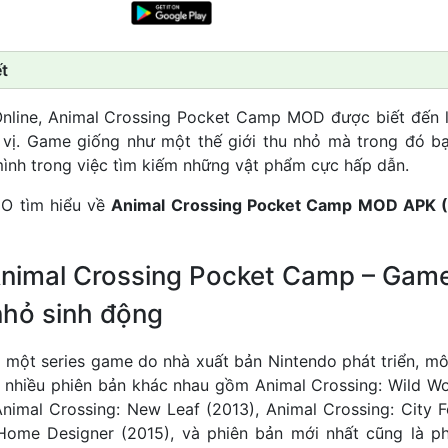
t
Online, Animal Crossing Pocket Camp MOD được biết đến l
 vị. Game giống như một thế giới thu nhỏ mà trong đó bạ
ình trong việc tìm kiếm những vật phẩm cực hấp dẫn.
 tìm hiểu về
Animal Crossing Pocket Camp MOD APK (
 Animal Crossing Pocket Camp – Ga
nhỏ sinh động
à một series game do nhà xuất bản Nintendo phát triển, m
t nhiều phiên bản khác nhau gồm Animal Crossing: Wild Wo
Animal Crossing: New Leaf (2013), Animal Crossing: City F
Home Designer (2015), và phiên bản mới nhất cũng là p