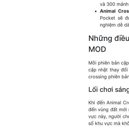
và 300 mảnh 
Animal Cros
Pocket sẽ đ
nghiệm dễ dà
Những điều
MOD
Mỗi phiên bản cậ
cập nhật thay đổi
crossing phiên bả
Lối chơi sán
Khi đến Animal C
đến vùng đất mới 
vực này, người ch
số khu vực mà khô