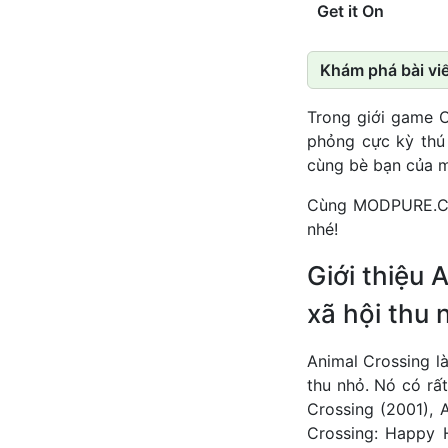
Get it On
Khám phá bài viế
Trong giới game 
phỏng cực kỳ thú
cùng bè bạn của m
Cùng MODPURE.CO
nhé!
Giới thiệu
xã hội thu 
Animal Crossing l
thu nhỏ. Nó có rấ
Crossing (2001), 
Crossing: Happy 