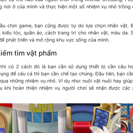
g nơi ở của mình và thực hiện một số nhiệm vụ nhỏ trồng 
đầu chơi game, bạn cũng được tự do lựa chọn nhân vật. B
n, kiểu tóc, quần áo, cách trang trí cho nhân vật, màu da.
 để phát triển và mở rộng khu vực sống của mình.
kiếm tìm vật phẩm
thì có 2 cách đó là bạn cần sử dụng thiết bị cần câu h
ụng để câu cá thì bạn cần chế tạo chúng. Đầu tiên, bạn cầ
 qua những nhiệm vụ nhỏ. Ví dụ như: nuôi vật nuôi hay giú
au khi hoàn thiện nhiệm vụ người chơi sẽ nhận được các