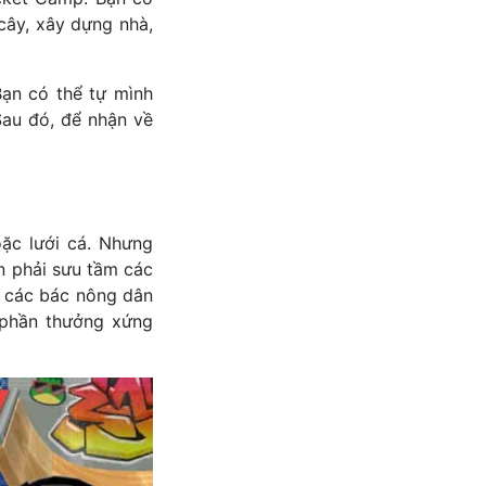
cây, xây dựng nhà,
ạn có thể tự mình
 Sau đó, để nhận về
oặc lưới cá. Nhưng
n phải sưu tầm các
p các bác nông dân
 phần thưởng xứng