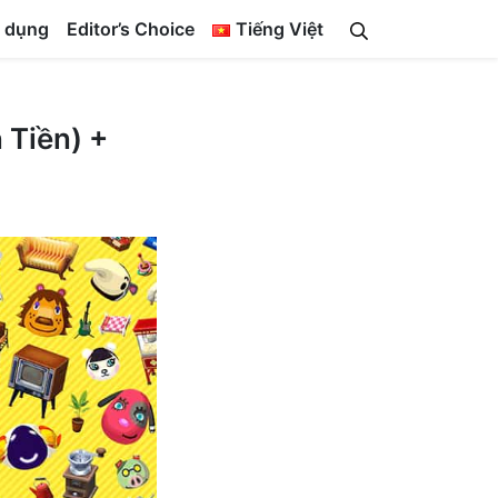
 dụng
Editor’s Choice
Tiếng Việt
 Tiền) +