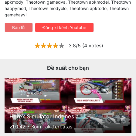
apkmody, Theotown gamedva, Theotown apkmodel, Theotown
happymod, Theotown modyolo, Theotown apktodo, Theotown
gamehayvl
Báo lỗi
Đăng kí kênh Youtube
3.8/5 (4 votes)
Đề xuất cho bạn
Herex Simulator Indonesia
v1.0.42
Koin Tak Terbatas