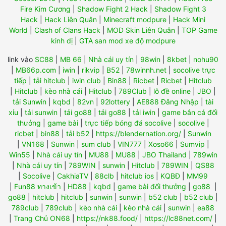
Fire Kim Cương
|
Shadow Fight 2 Hack
|
Shadow Fight 3
Hack
|
Hack Liên Quân
|
Minecraft modpure
|
Hack Mini
World
|
Clash of Clans Hack
|
MOD Skin Liên Quân
|
TOP Game
kinh dị
|
GTA san mod xe độ modpure
link vào
SC88
|
MB 66
|
Nhà cái uy tín
|
98win
|
8kbet
|
nohu90
|
MB66p.com
|
iwin
|
rikvip
|
B52
|
78winnh.net
|
socolive trực
tiếp
|
tải hitclub
|
iwin club
|
Bin88
|
Ricbet
|
Ricbet
|
Hitclub
|
Hitclub
|
kèo nhà cái
|
Hitclub
|
789Club
|
lô đề online
|
JBO
|
tải Sunwin
|
kqbd
|
82vn
|
92lottery
|
AE888 Đăng Nhập
|
tài
xỉu
|
tải sunwin
|
tải go88
|
tải go88
|
tải iwin
|
game bắn cá đổi
thưởng
|
game bài
|
trực tiếp bóng đá socolive
|
socolive
|
ricbet
|
bin88
|
tải b52
|
https://blendernation.org/
|
Sunwin
|
VN168
|
Sunwin
|
sum club
|
VIN777
|
Xoso66
|
Sumvip
|
Win55
|
Nhà cái uy tín
|
MU88
|
MU88
|
JBO Thailand
|
789win
|
Nhà cái uy tín
|
789WIN
|
sunwin
|
Hitclub
|
789WIN
|
QS88
|
Socolive
|
CakhiaTV
|
88clb
|
hitclub ios
|
KQBĐ
|
MM99
|
Fun88 ทางเข้า
|
HD88
|
kqbd
|
game bài đổi thưởng
|
go88
|
go88
|
hitclub
|
hitclub
|
sunwin
|
sunwin
|
b52 club
|
b52 club
|
789club
|
789club
|
kèo nhà cái
|
kèo nhà cái
|
sunwin
|
ea88
|
Trang Chủ ON68
|
https://nk88.food/
|
https://lc88net.com/
|