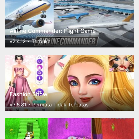
Airline Commander: Flight Game
v2.4.12
Terbuka
Fashion Show
v3.5.81
Permata Tidak Terbatas