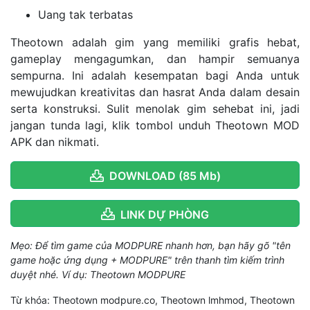
Uang tak terbatas
Theotown adalah gim yang memiliki grafis hebat,
gameplay mengagumkan, dan hampir semuanya
sempurna. Ini adalah kesempatan bagi Anda untuk
mewujudkan kreativitas dan hasrat Anda dalam desain
serta konstruksi. Sulit menolak gim sehebat ini, jadi
jangan tunda lagi, klik tombol unduh Theotown MOD
APK dan nikmati.
DOWNLOAD (85 Mb)
LINK DỰ PHÒNG
Mẹo: Để tìm game của MODPURE nhanh hơn, bạn hãy gõ "tên
game hoặc ứng dụng + MODPURE" trên thanh tìm kiếm trình
duyệt nhé. Ví dụ: Theotown MODPURE
Từ khóa: Theotown modpure.co, Theotown lmhmod, Theotown