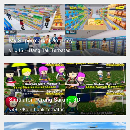
My Supermarket Journey
v1.0.15
Uang Tak Terbatas
Simulator Perang Sarung 3D
v49
Koin tidak terbatas