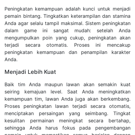
Peningkatan kemampuan adalah kunci untuk menjadi
pemain bintang. Tingkatkan keterampilan dan stamina
Anda agar selalu tampil maksimal. Sistem peningkatan
dalam game ini sangat mudah: setelah Anda
mengumpulkan poin yang cukup, peningkatan akan
terjadi secara otomatis. Proses ini mencakup
peningkatan kemampuan dan penampilan karakter
Anda.
Menjadi Lebih Kuat
Baik tim Anda maupun lawan akan semakin kuat
seiring kemajuan level. Saat Anda meningkatkan
kemampuan tim, lawan Anda juga akan berkembang.
Proses peningkatan lawan terjadi secara otomatis,
menciptakan persaingan yang seimbang. Tingkat
kesulitan permainan meningkat secara bertahap,
sehingga Anda harus fokus pada pengembangan