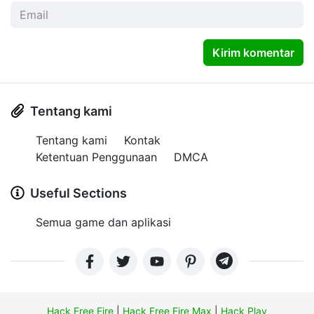
Kirim komentar
Tentang kami
Tentang kami
Kontak
Ketentuan Penggunaan
DMCA
Useful Sections
Semua game dan aplikasi
Hack Free Fire
|
Hack Free Fire Max
|
Hack Play