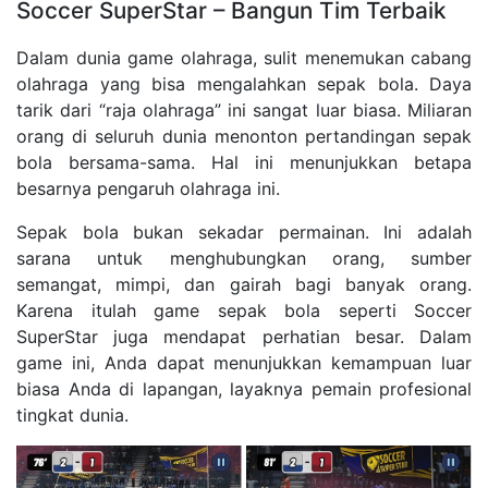
Soccer SuperStar – Bangun Tim Terbaik
Dalam dunia game olahraga, sulit menemukan cabang
olahraga yang bisa mengalahkan sepak bola. Daya
tarik dari “raja olahraga” ini sangat luar biasa. Miliaran
orang di seluruh dunia menonton pertandingan sepak
bola bersama-sama. Hal ini menunjukkan betapa
besarnya pengaruh olahraga ini.
Sepak bola bukan sekadar permainan. Ini adalah
sarana untuk menghubungkan orang, sumber
semangat, mimpi, dan gairah bagi banyak orang.
Karena itulah game sepak bola seperti Soccer
SuperStar juga mendapat perhatian besar. Dalam
game ini, Anda dapat menunjukkan kemampuan luar
biasa Anda di lapangan, layaknya pemain profesional
tingkat dunia.