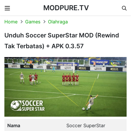
MODPURE.TV
Skip to content
Home
Games
Olahraga
Unduh Soccer SuperStar MOD (Rewind
Tak Terbatas) + APK 0.3.57
Nama
Soccer SuperStar