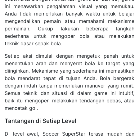
ini menawarkan pengalaman visual yang memukau.
Anda tidak memerlukan banyak waktu untuk belajar
mengendalikan pemain atau memahami mekanisme
permainan. Cukup lakukan beberapa langkah
sederhana untuk mengoper bola atau melakukan
teknik dasar sepak bola.
Setiap aksi dimulai dengan mengetuk panah untuk
menentukan arah dan menyeret bola ke target yang
diinginkan. Mekanisme yang sederhana ini memastikan
bola mendarat tepat di tujuan Anda. Bola bergerak
dengan indah tanpa memerlukan manuver yang rumit.
Semua teknik dan situasi di dalam game ini intuitif,
baik itu mengoper, melakukan tendangan bebas, atau
mencetak gol.
Tantangan di Setiap Level
Di level awal, Soccer SuperStar terasa mudah dan