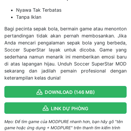
Nyawa Tak Terbatas
Tanpa Iklan
Bagi pecinta sepak bola, bermain game atau menonton
pertandingan tidak akan pernah membosankan. Jika
Anda mencari pengalaman sepak bola yang berbeda,
Soccer SuperStar layak untuk dicoba. Game yang
sederhana namun menarik ini memberikan emosi baru
di atas lapangan hijau. Unduh Soccer SuperStar MOD
sekarang dan jadilah pemain profesional dengan
keterampilan kelas dunia!
DOWNLOAD (146 MB)
LINK DỰ PHÒNG
Mẹo: Để tìm game của MODPURE nhanh hơn, bạn hãy gõ "tên
game hoặc ứng dụng + MODPURE" trên thanh tìm kiếm trình