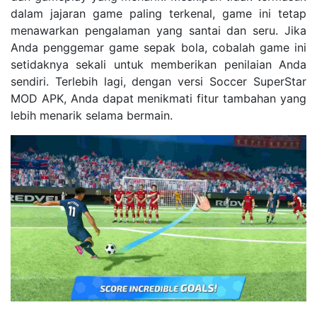
dalam jajaran game paling terkenal, game ini tetap
menawarkan pengalaman yang santai dan seru. Jika
Anda penggemar game sepak bola, cobalah game ini
setidaknya sekali untuk memberikan penilaian Anda
sendiri. Terlebih lagi, dengan versi Soccer SuperStar
MOD APK, Anda dapat menikmati fitur tambahan yang
lebih menarik selama bermain.