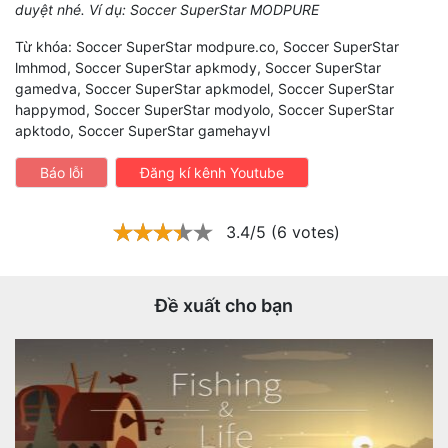
duyệt nhé. Ví dụ: Soccer SuperStar MODPURE
Từ khóa: Soccer SuperStar modpure.co, Soccer SuperStar
lmhmod, Soccer SuperStar apkmody, Soccer SuperStar
gamedva, Soccer SuperStar apkmodel, Soccer SuperStar
happymod, Soccer SuperStar modyolo, Soccer SuperStar
apktodo, Soccer SuperStar gamehayvl
Báo lỗi
Đăng kí kênh Youtube
3.4/5 (6 votes)
Đề xuất cho bạn