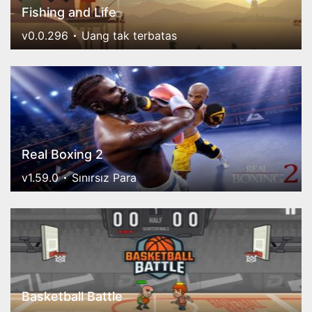
Fishing and Life
v0.0.296
Uang tak terbatas
Real Boxing 2
v1.59.0
Sınırsız Para
Basketball Battle