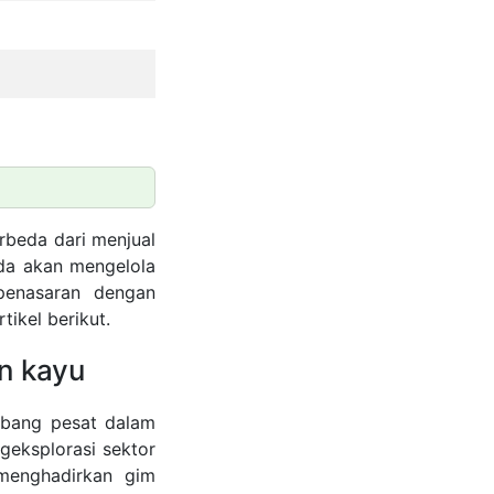
rbeda dari menjual
nda akan mengelola
penasaran dengan
tikel berikut.
n kayu
embang pesat dalam
geksplorasi sektor
s menghadirkan gim