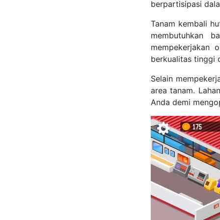
berpartisipasi da
Tanam kembali hu
membutuhkan ban
mempekerjakan o
berkualitas tinggi
Selain mempekerj
area tanam. Laha
Anda demi mengopt