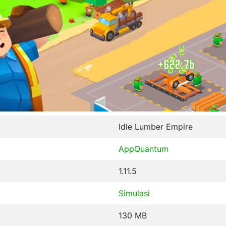
Idle Lumber Empire
AppQuantum
1.11.5
Simulasi
130 MB