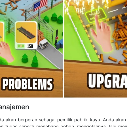
anajemen
da akan berperan sebagai pemilik pabrik kayu. Anda aka
kan tugas seperti menebang pohon, mengolahnya, lalu mem