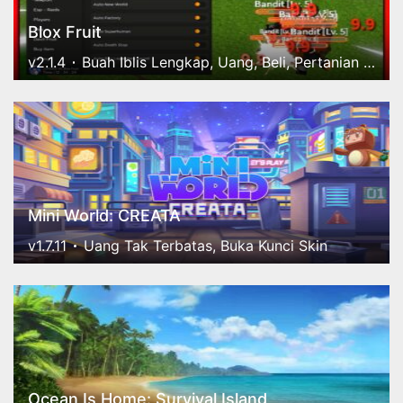
Blox Fruit
v2.1.4
Buah Iblis Lengkap, Uang, Beli, Pertanian Otomatis, Bos, Serangan
Mini World: CREATA
v1.7.11
Uang Tak Terbatas, Buka Kunci Skin
Ocean Is Home: Survival Island