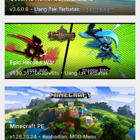
v3.6.0.6
Uang Tak Terbatas
Epic Heroes War
v1.30.367.1063blv6ts
Uang tak terbatas
Minecraft PE
v1.26.20.24
Keabadian, MOD Menu