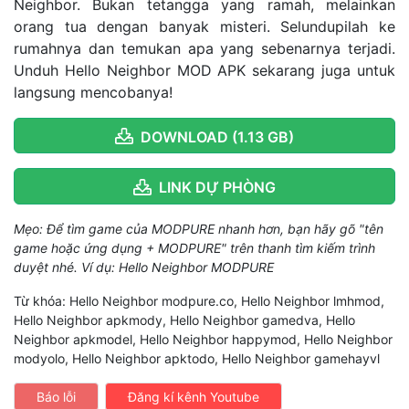
Neighbor. Bukan tetangga yang ramah, melainkan
orang tua dengan banyak misteri. Selundupilah ke
rumahnya dan temukan apa yang sebenarnya terjadi.
Unduh Hello Neighbor MOD APK sekarang juga untuk
langsung mencobanya!
DOWNLOAD (1.13 GB)
LINK DỰ PHÒNG
Mẹo: Để tìm game của MODPURE nhanh hơn, bạn hãy gõ "tên
game hoặc ứng dụng + MODPURE" trên thanh tìm kiếm trình
duyệt nhé. Ví dụ: Hello Neighbor MODPURE
Từ khóa: Hello Neighbor modpure.co, Hello Neighbor lmhmod,
Hello Neighbor apkmody, Hello Neighbor gamedva, Hello
Neighbor apkmodel, Hello Neighbor happymod, Hello Neighbor
modyolo, Hello Neighbor apktodo, Hello Neighbor gamehayvl
Báo lỗi
Đăng kí kênh Youtube