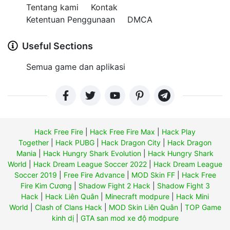
Tentang kami
Kontak
Ketentuan Penggunaan
DMCA
Useful Sections
Semua game dan aplikasi
Hack Free Fire
|
Hack Free Fire Max
|
Hack Play
Together
|
Hack PUBG
|
Hack Dragon City
|
Hack Dragon
Mania
|
Hack Hungry Shark Evolution
|
Hack Hungry Shark
World
|
Hack Dream League Soccer 2022
|
Hack Dream League
Soccer 2019
|
Free Fire Advance
|
MOD Skin FF
|
Hack Free
Fire Kim Cương
|
Shadow Fight 2 Hack
|
Shadow Fight 3
Hack
|
Hack Liên Quân
|
Minecraft modpure
|
Hack Mini
World
|
Clash of Clans Hack
|
MOD Skin Liên Quân
|
TOP Game
kinh dị
|
GTA san mod xe độ modpure