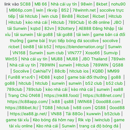
link vào
SC88
|
MB 66
|
Nhà cái uy tín
|
98win
|
8kbet
|
nohu90
|
MB66p.com
|
iwin
|
rikvip
|
B52
|
78winnh.net
|
socolive trực
tiếp
|
tải hitclub
|
iwin club
|
Bin88
|
Ricbet
|
Ricbet
|
Hitclub
|
Hitclub
|
kèo nhà cái
|
Hitclub
|
789Club
|
lô đề online
|
JBO
|
tải Sunwin
|
kqbd
|
82vn
|
92lottery
|
AE888 Đăng Nhập
|
tài
xỉu
|
tải sunwin
|
tải go88
|
tải go88
|
tải iwin
|
game bắn cá đổi
thưởng
|
game bài
|
trực tiếp bóng đá socolive
|
socolive
|
ricbet
|
bin88
|
tải b52
|
https://blendernation.org/
|
Sunwin
|
VN168
|
Sunwin
|
sum club
|
VIN777
|
Xoso66
|
Sumvip
|
Win55
|
Nhà cái uy tín
|
MU88
|
MU88
|
JBO Thailand
|
789win
|
Nhà cái uy tín
|
789WIN
|
sunwin
|
Hitclub
|
789WIN
|
QS88
|
Socolive
|
CakhiaTV
|
88clb
|
hitclub ios
|
KQBĐ
|
MM99
|
Fun88 ทางเข้า
|
HD88
|
kqbd
|
game bài đổi thưởng
|
go88
|
go88
|
hitclub
|
hitclub
|
sunwin
|
sunwin
|
b52 club
|
b52 club
|
789club
|
789club
|
kèo nhà cái
|
kèo nhà cái
|
sunwin
|
ea88
|
Trang Chủ ON68
|
https://nk88.food/
|
https://lc88net.com/
|
https://lc88app.com/
|
lx88
|
qs88
|
IWIN68
|
Good88.com
|
https://88ibet.llc/
|
TG88
|
hitclub
|
lv88 com
|
QS88
|
Good88
|
https://ea88.jp.net/
|
VN88
|
Tải 88Go
|
kuwwin
|
b52club
|
game tài xỉu
|
Kèo bóng đá hôm nay
|
Rik vip
|
iwinclub
|
game
tài xỉu online
|
Kèo nhà cái
|
Sunwin
|
trang cá độ bóng đá
|