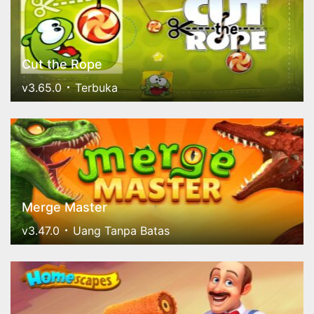
Cut the Rope
v3.65.0
Terbuka
Merge Master
v3.47.0
Uang Tanpa Batas