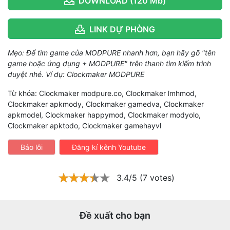
DOWNLOAD (120 Mb)
LINK DỰ PHÒNG
Mẹo: Để tìm game của MODPURE nhanh hơn, bạn hãy gõ "tên
game hoặc ứng dụng + MODPURE" trên thanh tìm kiếm trình
duyệt nhé. Ví dụ: Clockmaker MODPURE
Từ khóa: Clockmaker modpure.co, Clockmaker lmhmod,
Clockmaker apkmody, Clockmaker gamedva, Clockmaker
apkmodel, Clockmaker happymod, Clockmaker modyolo,
Clockmaker apktodo, Clockmaker gamehayvl
Báo lỗi
Đăng kí kênh Youtube
3.4/5 (7 votes)
Đề xuất cho bạn