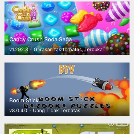
Candy Crush Soda Saga
v1.292.3
Gerakan tak terbatas, Terbuka
Boom Stick
v8.0.4.0
Uang Tidak Terbatas