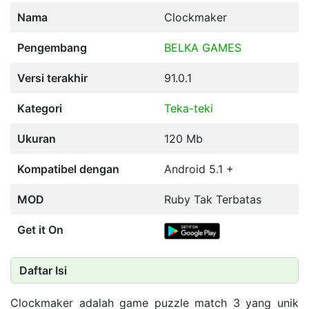
Nama
Clockmaker
Pengembang
BELKA GAMES
Versi terakhir
91.0.1
Kategori
Teka-teki
Ukuran
120 Mb
Kompatibel dengan
Android 5.1 +
MOD
Ruby Tak Terbatas
Get it On
Daftar Isi
Clockmaker adalah game puzzle match 3 yang unik