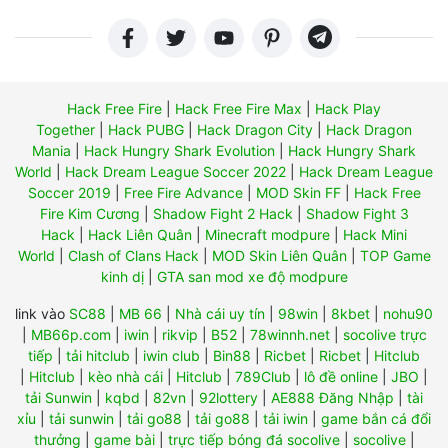
Hack Free Fire
|
Hack Free Fire Max
|
Hack Play
Together
|
Hack PUBG
|
Hack Dragon City
|
Hack Dragon
Mania
|
Hack Hungry Shark Evolution
|
Hack Hungry Shark
World
|
Hack Dream League Soccer 2022
|
Hack Dream League
Soccer 2019
|
Free Fire Advance
|
MOD Skin FF
|
Hack Free
Fire Kim Cương
|
Shadow Fight 2 Hack
|
Shadow Fight 3
Hack
|
Hack Liên Quân
|
Minecraft modpure
|
Hack Mini
World
|
Clash of Clans Hack
|
MOD Skin Liên Quân
|
TOP Game
kinh dị
|
GTA san mod xe độ modpure
link vào
SC88
|
MB 66
|
Nhà cái uy tín
|
98win
|
8kbet
|
nohu90
|
MB66p.com
|
iwin
|
rikvip
|
B52
|
78winnh.net
|
socolive trực
tiếp
|
tải hitclub
|
iwin club
|
Bin88
|
Ricbet
|
Ricbet
|
Hitclub
|
Hitclub
|
kèo nhà cái
|
Hitclub
|
789Club
|
lô đề online
|
JBO
|
tải Sunwin
|
kqbd
|
82vn
|
92lottery
|
AE888 Đăng Nhập
|
tài
xỉu
|
tải sunwin
|
tải go88
|
tải go88
|
tải iwin
|
game bắn cá đổi
thưởng
|
game bài
|
trực tiếp bóng đá socolive
|
socolive
|