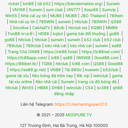
ricbet
|
bin88
|
tải b52
|
https://blendernation.org/
|
Sunwin
|
VN168
|
Sunwin
|
sum club
|
VIN777
|
Xoso66
|
Sumvip
|
Win55
|
Nhà cái uy tín
|
MU88
|
MU88
|
JBO Thailand
|
789win
|
Nhà cái uy tín
|
789WIN
|
sunwin
|
Hitclub
|
789WIN
|
QS88
|
Socolive
|
CakhiaTV
|
88clb
|
hitclub ios
|
KQBĐ
|
MM99
|
Fun88 ทางเข้า
|
HD88
|
kqbd
|
game bài đổi thưởng
|
go88
|
go88
|
hitclub
|
hitclub
|
sunwin
|
sunwin
|
b52 club
|
b52 club
|
789club
|
789club
|
kèo nhà cái
|
kèo nhà cái
|
sunwin
|
ea88
|
Trang Chủ ON68
|
https://nk88.food/
|
https://lc88net.com/
|
https://lc88app.com/
|
lx88
|
qs88
|
IWIN68
|
Good88.com
|
https://88ibet.llc/
|
TG88
|
hitclub
|
lv88 com
|
QS88
|
Good88
|
https://ea88.jp.net/
|
VN88
|
Tải 88Go
|
kuwwin
|
b52club
|
game tài xỉu
|
Kèo bóng đá hôm nay
|
Rik vip
|
iwinclub
|
game
tài xỉu online
|
Kèo nhà cái
|
Sunwin
|
trang cá độ bóng đá
|
hitclub
|
Win55
|
HB88
|
DH88
|
iwinclub
|
C54
|
sv388
|
qh88
đăng nhập
Liên hệ Telegram:
https://t.me/namnguyen313
© 2021 – 2025
MODPURE.TV
127 Trương Định, Hai Bà Trưng, Hà Nội 100000