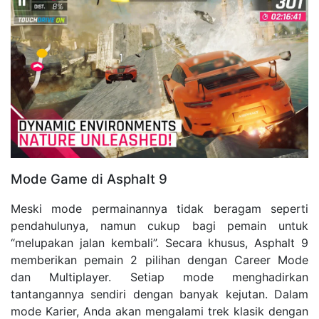
Mode Game di Asphalt 9
Meski mode permainannya tidak beragam seperti
pendahulunya, namun cukup bagi pemain untuk
“melupakan jalan kembali”. Secara khusus, Asphalt 9
memberikan pemain 2 pilihan dengan Career Mode
dan Multiplayer. Setiap mode menghadirkan
tantangannya sendiri dengan banyak kejutan. Dalam
mode Karier, Anda akan mengalami trek klasik dengan