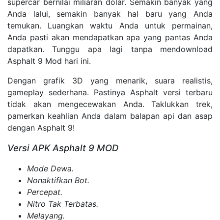
supercar bernilai miliaran dolar. Semakin banyak yang
Anda lalui, semakin banyak hal baru yang Anda
temukan. Luangkan waktu Anda untuk permainan,
Anda pasti akan mendapatkan apa yang pantas Anda
dapatkan. Tunggu apa lagi tanpa mendownload
Asphalt 9 Mod hari ini.
Dengan grafik 3D yang menarik, suara realistis,
gameplay sederhana. Pastinya Asphalt versi terbaru
tidak akan mengecewakan Anda. Taklukkan trek,
pamerkan keahlian Anda dalam balapan api dan asap
dengan Asphalt 9!
Versi APK Asphalt 9 MOD
Mode Dewa.
Nonaktifkan Bot.
Percepat.
Nitro Tak Terbatas.
Melayang.