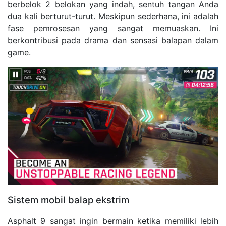
berbelok 2 belokan yang indah, sentuh tangan Anda
dua kali berturut-turut. Meskipun sederhana, ini adalah
fase pemrosesan yang sangat memuaskan. Ini
berkontribusi pada drama dan sensasi balapan dalam
game.
Sistem mobil balap ekstrim
Asphalt 9 sangat ingin bermain ketika memiliki lebih