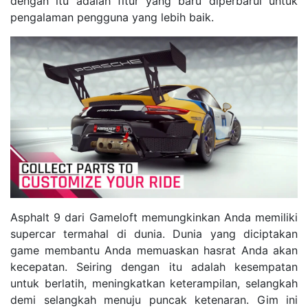
dengan itu adalah fitur yang baru diperbarui untuk
pengalaman pengguna yang lebih baik.
Asphalt 9 dari Gameloft memungkinkan Anda memiliki
supercar termahal di dunia. Dunia yang diciptakan
game membantu Anda memuaskan hasrat Anda akan
kecepatan. Seiring dengan itu adalah kesempatan
untuk berlatih, meningkatkan keterampilan, selangkah
demi selangkah menuju puncak ketenaran. Gim ini