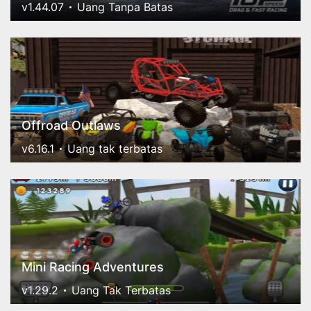
v1.44.07
Uang Tanpa Batas
Offroad Outlaws
v6.16.1
Uang tak terbatas
Mini Racing Adventures
v1.29.2
Uang Tak Terbatas