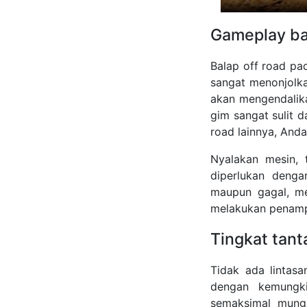
Gameplay ba
Balap off road pad
sangat menonjolka
akan mengendalik
gim sangat sulit 
road lainnya, And
Nyalakan mesin, 
diperlukan denga
maupun gagal, me
melakukan penampi
Tingkat tant
Tidak ada lintas
dengan kemungki
semaksimal mung