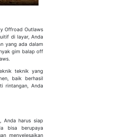
lay Offroad Outlaws
tif di layar, Anda
an yang ada dalam
nyak gim balap off
laws.
eknik teknik yang
en, baik berhasil
i rintangan, Anda
, Anda harus siap
da bisa berupaya
an menyelesaikan