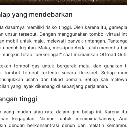
lap yang mendebarkan
a dasarnya memiliki risiko tinggi. Oleh karena itu, gamep
n unsur tersebut. Dengan menggunakan tombol virtual intui
an mobil untuk maju, melewati banyak rintangan. Tantang
dan penuh kejutan. Maka, meskipun Anda telah mencoba ba
a mungkin tetap “berkeringat” saat memainkan Offroad Out
tekan tombol gas untuk bergerak maju, dan gunakan t
n tombol tombol tertentu secara fleksibel. Setiap mom
nunjukkan usaha dan tekad pemain. Setiap kali melewat
lan yang layak dikenang di sepanjang perjalanan.
angan tinggi
an yang mudah atau rata dalam gim balap ini. Karena itu
nan kegagalan. Namun, untuk meminimalkannya, An
kin dengan berkonsentrasi penuh dan melatih kemampu