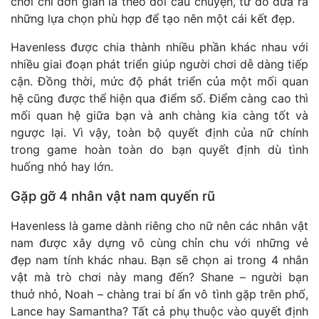
chơi chỉ đơn giản là theo dõi câu chuyện, từ đó đưa ra
những lựa chọn phù hợp để tạo nên một cái kết đẹp.
Havenless được chia thành nhiều phần khác nhau với
nhiều giai đoạn phát triển giúp người chơi dễ dàng tiếp
cận. Đồng thời, mức độ phát triển của một mối quan
hệ cũng được thể hiện qua điểm số. Điểm càng cao thì
mối quan hệ giữa bạn và anh chàng kia càng tốt và
ngược lại. Vì vậy, toàn bộ quyết định của nữ chính
trong game hoàn toàn do bạn quyết định dù tình
huống nhỏ hay lớn.
Gặp gỡ 4 nhân vật nam quyến rũ
Havenless là game dành riêng cho nữ nên các nhân vật
nam được xây dựng vô cùng chỉn chu với những vẻ
đẹp nam tính khác nhau. Bạn sẽ chọn ai trong 4 nhân
vật mà trò chơi này mang đến? Shane – người bạn
thuở nhỏ, Noah – chàng trai bí ẩn vô tình gặp trên phố,
Lance hay Samantha? Tất cả phụ thuộc vào quyết định