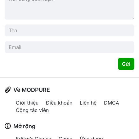
Gửi
Về MODPURE
Giới thiệu
Điều khoản
Liên hệ
DMCA
Cộng tác viên
Mở rộng
Editor’s Choice
Game
Ứng dụng