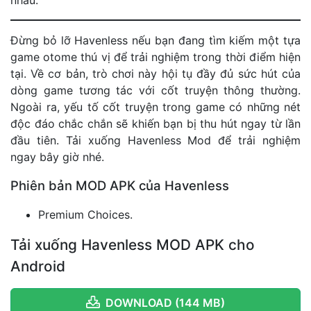
Đừng bỏ lỡ Havenless nếu bạn đang tìm kiếm một tựa
game otome thú vị để trải nghiệm trong thời điểm hiện
tại. Về cơ bản, trò chơi này hội tụ đầy đủ sức hút của
dòng game tương tác với cốt truyện thông thường.
Ngoài ra, yếu tố cốt truyện trong game có những nét
độc đáo chắc chắn sẽ khiến bạn bị thu hút ngay từ lần
đầu tiên. Tải xuống Havenless Mod để trải nghiệm
ngay bây giờ nhé.
Phiên bản MOD APK của Havenless
Premium Choices.
Tải xuống Havenless MOD APK cho
Android
DOWNLOAD (144 MB)