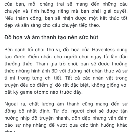
của bạn, mỗi chàng trai sẽ mang đến những câu
chuyện và tình huống riêng mà bạn phải giải quyết.
Nếu thành công, bạn sẽ nhận được một kết thúc tốt
đẹp và sẵn sàng cho câu chuyện tiếp theo.
Đồ họa và âm thanh tạo nên sức hút
Bên cạnh lối chơi thú vị, đồ họa của Havenless cũng
tạo được điểm nhấn cho người chơi ngay từ lần đầu
thưởng thức. Tham gia trò chơi, bạn sẽ được thưởng
thức những hình ảnh 3D với đường nét chân thực và sự
tỉ mỉ trong từng chi tiết. Tất cả các nhân vật trong
truyện đều có điểm gì đó rất đặc biệt, không giống với
bất kỳ game otomo nào trước đây.
Ngoài ra, chất lượng âm thanh cũng mang đến sự
đồng bộ nhất định. Từ đó, người chơi sẽ được tận
hưởng nhịp độ truyện nhanh, dồn dập nhưng vẫn đảm
bảo sự nhẹ nhàng để vượt qua các tình huống khác
nhau.