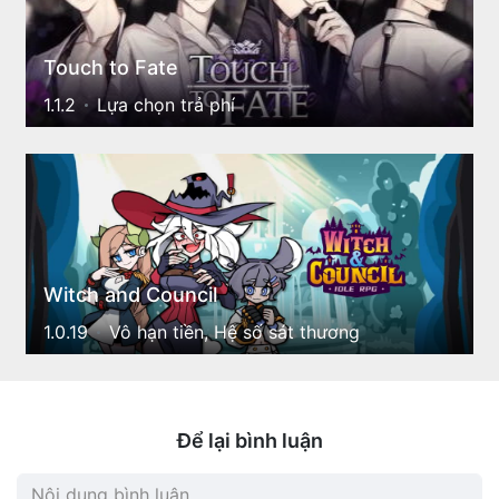
Touch to Fate
1.1.2
Lựa chọn trả phí
Witch and Council
1.0.19
Vô hạn tiền, Hệ số sát thương
Để lại bình luận