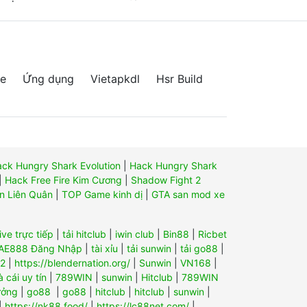
e
Ứng dụng
Vietapkdl
Hsr Build
ck Hungry Shark Evolution
|
Hack Hungry Shark
|
Hack Free Fire Kim Cương
|
Shadow Fight 2
n Liên Quân
|
TOP Game kinh dị
|
GTA san mod xe
ive trực tiếp
|
tải hitclub
|
iwin club
|
Bin88
|
Ricbet
AE888 Đăng Nhập
|
tài xỉu
|
tải sunwin
|
tải go88
|
52
|
https://blendernation.org/
|
Sunwin
|
VN168
|
 cái uy tín
|
789WIN
|
sunwin
|
Hitclub
|
789WIN
ưởng
|
go88
|
go88
|
hitclub
|
hitclub
|
sunwin
|
|
https://nk88.food/
|
https://lc88net.com/
|