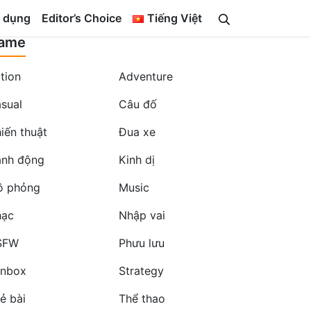
 dụng
Editor’s Choice
Tiếng Việt
ame
tion
Adventure
sual
Câu đố
iến thuật
Đua xe
nh động
Kinh dị
ô phỏng
Music
hạc
Nhập vai
SFW
Phưu lưu
nbox
Strategy
ẻ bài
Thể thao