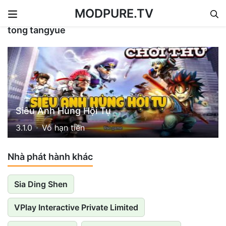
MODPURE.TV
Skip to content
tong tangyue
Siêu Anh Hùng Hội Tụ
3.1.0
Vô hạn tiền
Nhà phát hành khác
Sia Ding Shen
VPlay Interactive Private Limited