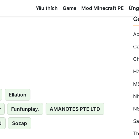
Yêu thích
Game
Mod Minecraft PE
Ứng
G
Ac
Ca
Ch
Hà
M
Ellation
N
N
r
Funfunplay.
AMANOTES PTE LTD
Sa
d
Sozap
Th