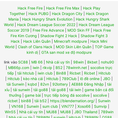
Hack Free Fire
|
Hack Free Fire Max
|
Hack Play
Together
|
Hack PUBG
|
Hack Dragon City
|
Hack Dragon
Mania
|
Hack Hungry Shark Evolution
|
Hack Hungry Shark
World
|
Hack Dream League Soccer 2022
|
Hack Dream League
Soccer 2019
|
Free Fire Advance
|
MOD Skin FF
|
Hack Free
Fire Kim Cương
|
Shadow Fight 2 Hack
|
Shadow Fight 3
Hack
|
Hack Liên Quân
|
Minecraft modpure
|
Hack Mini
World
|
Clash of Clans Hack
|
MOD Skin Liên Quân
|
TOP Game
kinh dị
|
GTA san mod xe độ modpure
link vào
SC88
|
MB 66
|
Nhà cái uy tín
|
98win
|
8kbet
|
nohu90
|
MB66p.com
|
iwin
|
rikvip
|
B52
|
78winnh.net
|
socolive trực
tiếp
|
tải hitclub
|
iwin club
|
Bin88
|
Ricbet
|
Ricbet
|
Hitclub
|
Hitclub
|
kèo nhà cái
|
Hitclub
|
789Club
|
lô đề online
|
JBO
|
tải Sunwin
|
kqbd
|
82vn
|
92lottery
|
AE888 Đăng Nhập
|
tài
xỉu
|
tải sunwin
|
tải go88
|
tải go88
|
tải iwin
|
game bắn cá đổi
thưởng
|
game bài
|
trực tiếp bóng đá socolive
|
socolive
|
ricbet
|
bin88
|
tải b52
|
https://blendernation.org/
|
Sunwin
|
VN168
|
Sunwin
|
sum club
|
VIN777
|
Xoso66
|
Sumvip
|
Win55
|
Nhà cái uy tín
|
MU88
|
MU88
|
JBO Thailand
|
789win
|
Nhà cái uy tín
|
789WIN
|
sunwin
|
Hitclub
|
789WIN
|
QS88