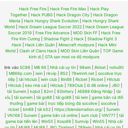
Hack Free Fire
|
Hack Free Fire Max
|
Hack Play
Together
|
Hack PUBG
|
Hack Dragon City
|
Hack Dragon
Mania
|
Hack Hungry Shark Evolution
|
Hack Hungry Shark
World
|
Hack Dream League Soccer 2022
|
Hack Dream League
Soccer 2019
|
Free Fire Advance
|
MOD Skin FF
|
Hack Free
Fire Kim Cương
|
Shadow Fight 2 Hack
|
Shadow Fight 3
Hack
|
Hack Liên Quân
|
Minecraft modpure
|
Hack Mini
World
|
Clash of Clans Hack
|
MOD Skin Liên Quân
|
TOP Game
kinh dị
|
GTA san mod xe độ modpure
link vào
SC88
|
MB 66
|
Nhà cái uy tín
|
98win
|
8kbet
|
nohu90
|
MB66p.com
|
iwin
|
rikvip
|
B52
|
78winnh.net
|
socolive trực
tiếp
|
tải hitclub
|
iwin club
|
Bin88
|
Ricbet
|
Ricbet
|
Hitclub
|
Hitclub
|
kèo nhà cái
|
Hitclub
|
789Club
|
lô đề online
|
JBO
|
tải Sunwin
|
kqbd
|
82vn
|
92lottery
|
AE888 Đăng Nhập
|
tài
xỉu
|
tải sunwin
|
tải go88
|
tải go88
|
tải iwin
|
game bắn cá đổi
thưởng
|
game bài
|
trực tiếp bóng đá socolive
|
socolive
|
ricbet
|
bin88
|
tải b52
|
https://blendernation.org/
|
Sunwin
|
VN168
|
Sunwin
|
game bắn cá online
|
sum club
|
VIN777
|
tải
game bài tiến lên
|
Win55
|
Xoso66
|
Sumvip
|
Win55
|
Nhà cái
uy tín
|
MU88
|
MU88
|
JBO Thailand
|
789win
|
Nhà cái uy tín
|