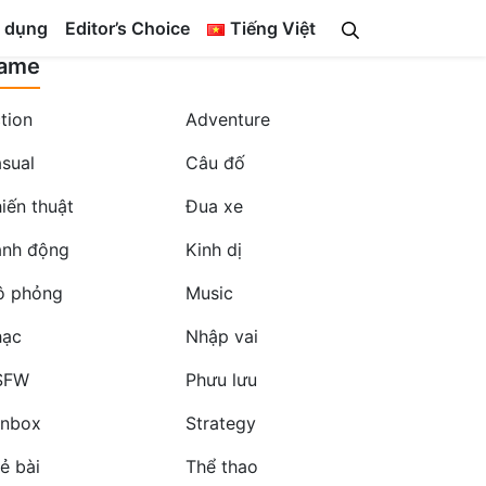
 dụng
Editor’s Choice
Tiếng Việt
ame
tion
Adventure
sual
Câu đố
iến thuật
Đua xe
nh động
Kinh dị
ô phỏng
Music
hạc
Nhập vai
SFW
Phưu lưu
nbox
Strategy
ẻ bài
Thể thao