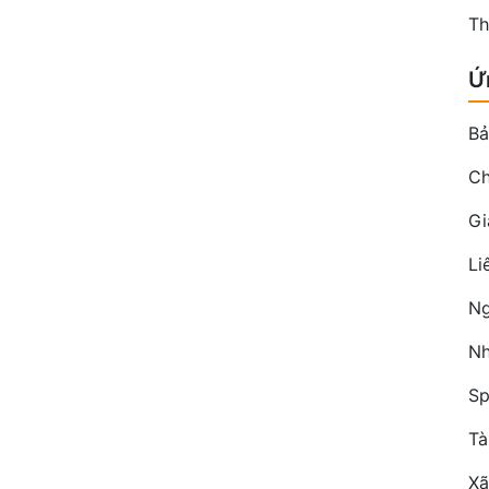
Th
Ứ
Bả
Ch
Gi
Li
Nh
Sp
Tà
Xã