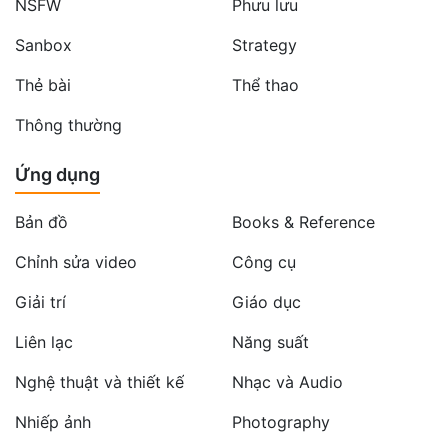
NSFW
Phưu lưu
Sanbox
Strategy
Thẻ bài
Thể thao
Thông thường
Ứng dụng
Bản đồ
Books & Reference
Chỉnh sửa video
Công cụ
Giải trí
Giáo dục
Liên lạc
Năng suất
Nghệ thuật và thiết kế
Nhạc và Audio
Nhiếp ảnh
Photography