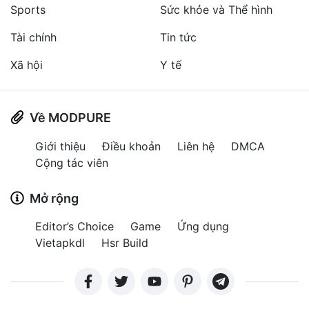
Sports
Sức khỏe và Thể hình
Tài chính
Tin tức
Xã hội
Y tế
Về MODPURE
Giới thiệu
Điều khoản
Liên hệ
DMCA
Cộng tác viên
Mở rộng
Editor’s Choice
Game
Ứng dụng
Vietapkdl
Hsr Build