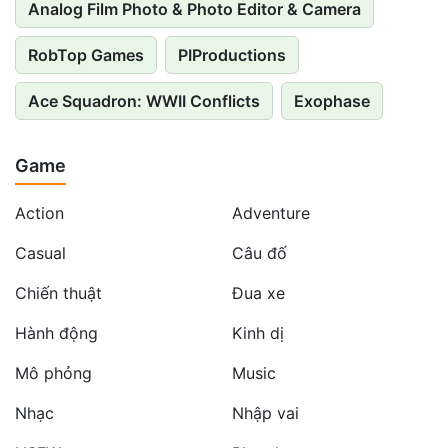
Analog Film Photo & Photo Editor & Camera
RobTop Games
PIProductions
Ace Squadron: WWII Conflicts
Exophase
Game
Action
Adventure
Casual
Câu đố
Chiến thuật
Đua xe
Hành động
Kinh dị
Mô phỏng
Music
Nhạc
Nhập vai