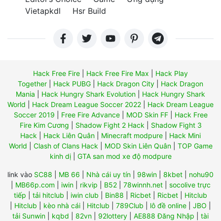
Vietapkdl
Hsr Build
Hack Free Fire
|
Hack Free Fire Max
|
Hack Play
Together
|
Hack PUBG
|
Hack Dragon City
|
Hack Dragon
Mania
|
Hack Hungry Shark Evolution
|
Hack Hungry Shark
World
|
Hack Dream League Soccer 2022
|
Hack Dream League
Soccer 2019
|
Free Fire Advance
|
MOD Skin FF
|
Hack Free
Fire Kim Cương
|
Shadow Fight 2 Hack
|
Shadow Fight 3
Hack
|
Hack Liên Quân
|
Minecraft modpure
|
Hack Mini
World
|
Clash of Clans Hack
|
MOD Skin Liên Quân
|
TOP Game
kinh dị
|
GTA san mod xe độ modpure
link vào
SC88
|
MB 66
|
Nhà cái uy tín
|
98win
|
8kbet
|
nohu90
|
MB66p.com
|
iwin
|
rikvip
|
B52
|
78winnh.net
|
socolive trực
tiếp
|
tải hitclub
|
iwin club
|
Bin88
|
Ricbet
|
Ricbet
|
Hitclub
|
Hitclub
|
kèo nhà cái
|
Hitclub
|
789Club
|
lô đề online
|
JBO
|
tải Sunwin
|
kqbd
|
82vn
|
92lottery
|
AE888 Đăng Nhập
|
tài