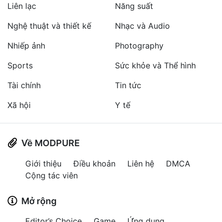
Liên lạc
Năng suất
Nghệ thuật và thiết kế
Nhạc và Audio
Nhiếp ảnh
Photography
Sports
Sức khỏe và Thể hình
Tài chính
Tin tức
Xã hội
Y tế
Về MODPURE
Giới thiệu
Điều khoản
Liên hệ
DMCA
Cộng tác viên
Mở rộng
Editor’s Choice
Game
Ứng dụng