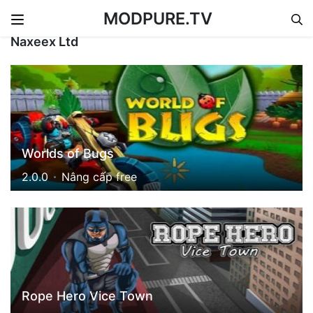
MODPURE.TV
Skip to content
Naxeex Ltd
Worlds of Bugs
2.0.0
Nâng cấp free
Rope Hero Vice Town