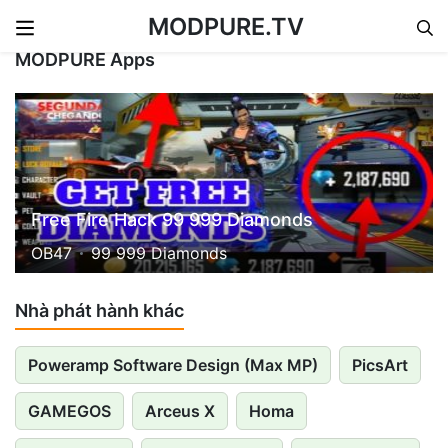
MODPURE.TV
Skip to content
MODPURE Apps
Free Fire Hack 99 999 Diamonds
OB47
99 999 Diamonds
Nhà phát hành khác
Poweramp Software Design (Max MP)
PicsArt
GAMEGOS
Arceus X
Homa