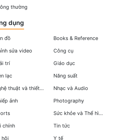
ông thường
ng dụng
n đồ
Books & Reference
ỉnh sửa video
Công cụ
ải trí
Giáo dục
ên lạc
Năng suất
Nghệ thuật và thiết kế
Nhạc và Audio
iếp ảnh
Photography
orts
Sức khỏe và Thể hình
i chính
Tin tức
 hội
Y tế