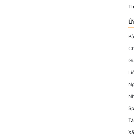
Th
Ứ
Bả
Ch
Gi
Li
Nh
Sp
Tà
Xã