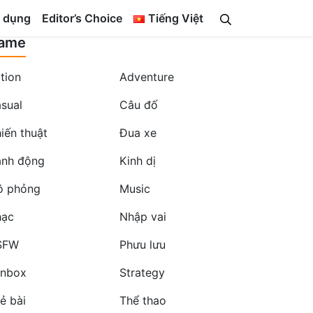
 dụng
Editor’s Choice
Tiếng Việt
ame
tion
Adventure
sual
Câu đố
iến thuật
Đua xe
nh động
Kinh dị
ô phỏng
Music
hạc
Nhập vai
SFW
Phưu lưu
nbox
Strategy
ẻ bài
Thể thao