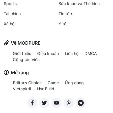
Sports
Sức khỏe và Thể hình
Tài chính
Tin tức
Xã hội
Y tế
Về MODPURE
Giới thiệu
Điều khoản
Liên hệ
DMCA
Cộng tác viên
Mở rộng
Editor’s Choice
Game
Ứng dụng
Vietapkdl
Hsr Build