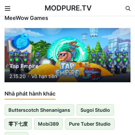
MODPURE.TV
Skip to content
MeeWow Games
Tap Empire
2.15.20
Vô hạn tiền
Nhà phát hành khác
Butterscotch Shenanigans
Sugoi Studio
零下七度
Mobi389
Pure Tuber Studio