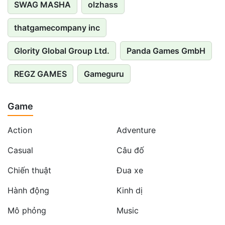
SWAG MASHA
olzhass
thatgamecompany inc
Glority Global Group Ltd.
Panda Games GmbH
REGZ GAMES
Gameguru
Game
Action
Adventure
Casual
Câu đố
Chiến thuật
Đua xe
Hành động
Kinh dị
Mô phỏng
Music