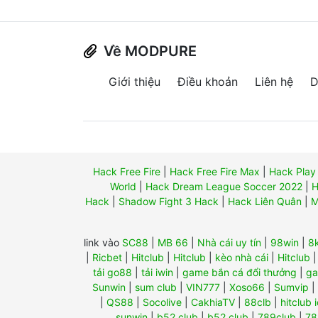
Về MODPURE
Giới thiệu
Điều khoản
Liên hệ
Hack Free Fire
|
Hack Free Fire Max
|
Hack Play
World
|
Hack Dream League Soccer 2022
|
H
Hack
|
Shadow Fight 3 Hack
|
Hack Liên Quân
|
M
link vào
SC88
|
MB 66
|
Nhà cái uy tín
|
98win
|
8
|
Ricbet
|
Hitclub
|
Hitclub
|
kèo nhà cái
|
Hitclub
tải go88
|
tải iwin
|
game bắn cá đổi thưởng
|
ga
Sunwin
|
sum club
|
VIN777
|
Xoso66
|
Sumvip
|
|
QS88
|
Socolive
|
CakhiaTV
|
88clb
|
hitclub 
sunwin
|
b52 club
|
b52 club
|
789club
|
78