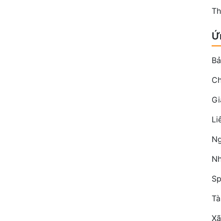
Th
Ứ
Bả
Ch
Gi
Li
Nh
Sp
Tà
Xã