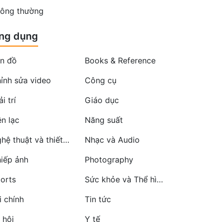
ông thường
ng dụng
n đồ
Books & Reference
ỉnh sửa video
Công cụ
ải trí
Giáo dục
ên lạc
Năng suất
Nghệ thuật và thiết kế
Nhạc và Audio
iếp ảnh
Photography
orts
Sức khỏe và Thể hình
i chính
Tin tức
 hội
Y tế