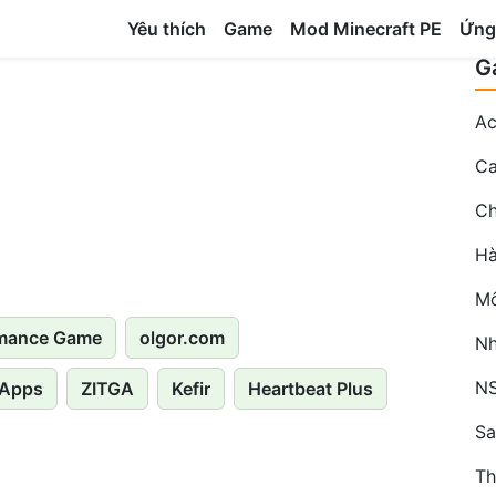
Yêu thích
Game
Mod Minecraft PE
Ứng
G
Ac
Ca
Ch
Hà
M
mance Game
olgor.com
N
N
 Apps
ZITGA
Kefir
Heartbeat Plus
Sa
Th