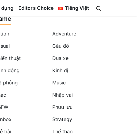
 dụng
Editor’s Choice
Tiếng Việt
ame
tion
Adventure
sual
Câu đố
iến thuật
Đua xe
nh động
Kinh dị
ô phỏng
Music
hạc
Nhập vai
SFW
Phưu lưu
nbox
Strategy
ẻ bài
Thể thao