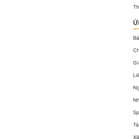
Th
Ứ
Bả
Ch
Gi
Li
Nh
Sp
Tà
Xã