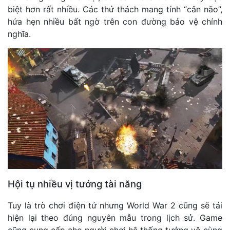
biệt hơn rất nhiều. Các thử thách mang tính “cân não”,
hứa hẹn nhiều bất ngờ trên con đường bảo vệ chính
nghĩa.
Hội tụ nhiều vị tướng tài năng
Tuy là trò chơi điện tử nhưng World War 2 cũng sẽ tái
hiện lại theo đúng nguyên mẫu trong lịch sử. Game