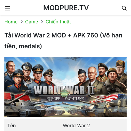
MODPURE.TV
Skip to content
Home
Game
Chiến thuật
Tải World War 2 MOD + APK 760 (Vô hạn
tiền, medals)
Tên
World War 2