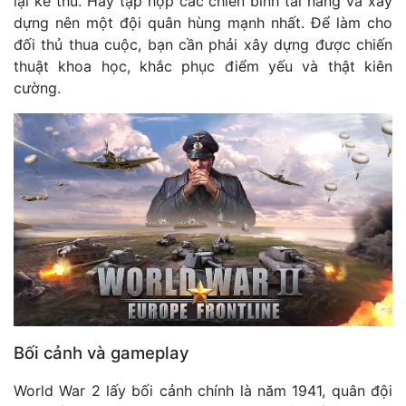
lại kẻ thù. Hãy tập hợp các chiến binh tài năng và xây
dựng nên một đội quân hùng mạnh nhất. Để làm cho
đối thủ thua cuộc, bạn cần phải xây dựng được chiến
thuật khoa học, khắc phục điểm yếu và thật kiên
cường.
Bối cảnh và gameplay
World War 2 lấy bối cảnh chính là năm 1941, quân đội