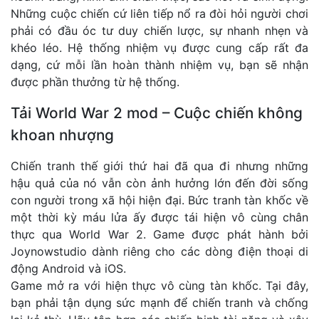
Những cuộc chiến cứ liên tiếp nổ ra đòi hỏi người chơi
phải có đầu óc tư duy chiến lược, sự nhanh nhẹn và
khéo léo. Hệ thống nhiệm vụ được cung cấp rất đa
dạng, cứ mỗi lần hoàn thành nhiệm vụ, bạn sẽ nhận
được phần thưởng từ hệ thống.
Tải World War 2 mod – Cuộc chiến không
khoan nhượng
Chiến tranh thế giới thứ hai đã qua đi nhưng những
hậu quả của nó vẫn còn ảnh hưởng lớn đến đời sống
con người trong xã hội hiện đại. Bức tranh tàn khốc về
một thời kỳ máu lửa ấy được tái hiện vô cùng chân
thực qua World War 2. Game được phát hành bởi
Joynowstudio dành riêng cho các dòng điện thoại di
động Android và iOS.
Game mở ra với hiện thực vô cùng tàn khốc. Tại đây,
bạn phải tận dụng sức mạnh để chiến tranh và chống