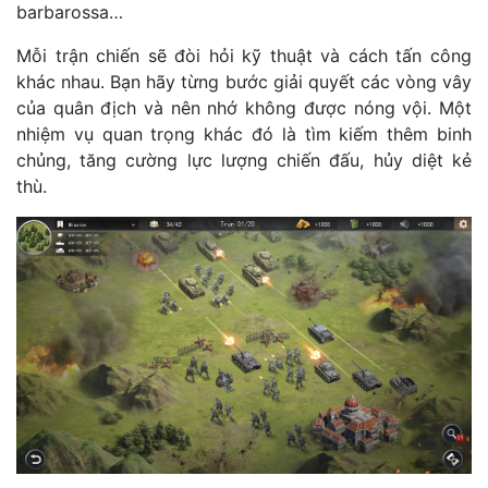
barbarossa…
Mỗi trận chiến sẽ đòi hỏi kỹ thuật và cách tấn công
khác nhau. Bạn hãy từng bước giải quyết các vòng vây
của quân địch và nên nhớ không được nóng vội. Một
nhiệm vụ quan trọng khác đó là tìm kiếm thêm binh
chủng, tăng cường lực lượng chiến đấu, hủy diệt kẻ
thù.