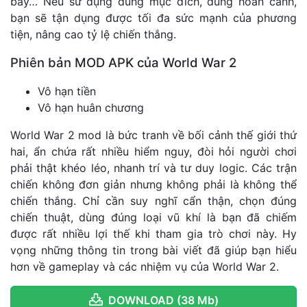
bay… Nếu sử dụng đúng mục đích, đúng hoàn cảnh,
bạn sẽ tận dụng được tối đa sức mạnh của phương
tiện, nâng cao tỷ lệ chiến thắng.
Phiên bản MOD APK của World War 2
Vô hạn tiền
Vô hạn huân chương
World War 2 mod là bức tranh về bối cảnh thế giới thứ
hai, ẩn chứa rất nhiều hiểm nguy, đòi hỏi người chơi
phải thật khéo léo, nhanh trí và tư duy logic. Các trận
chiến không đơn giản nhưng không phải là không thể
chiến thắng. Chỉ cần suy nghĩ cẩn thận, chọn đúng
chiến thuật, dùng đúng loại vũ khí là bạn đã chiếm
được rất nhiều lợi thế khi tham gia trò chơi này. Hy
vọng những thông tin trong bài viết đã giúp bạn hiểu
hơn về gameplay và các nhiệm vụ của World War 2.
DOWNLOAD (38 Mb)