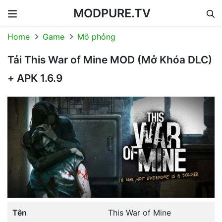
MODPURE.TV
Skip to content
Home
Game
Mô phỏng
Tải This War of Mine MOD (Mở Khóa DLC)
+ APK 1.6.9
Tên
This War of Mine