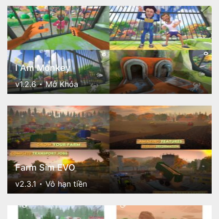
I Am Monkey
v1.2.6
Mở Khóa
Farm Sim EVO
v2.3.1
Vô hạn tiền