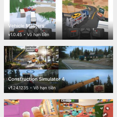
Vehicle Masters
v1.0.45
Vô hạn tiền
Construction Simulator 4
v1.24.1235
Vô hạn tiền