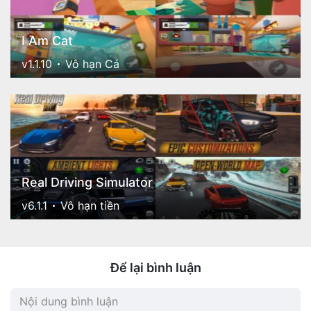
I Am Cat
v1.1.10
Vô hạn Cá
Real Driving Simulator
v6.1.1
Vô hạn tiền
Để lại bình luận