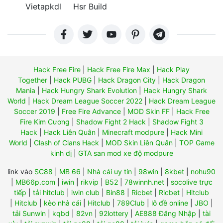
Vietapkdl
Hsr Build
Hack Free Fire
|
Hack Free Fire Max
|
Hack Play
Together
|
Hack PUBG
|
Hack Dragon City
|
Hack Dragon
Mania
|
Hack Hungry Shark Evolution
|
Hack Hungry Shark
World
|
Hack Dream League Soccer 2022
|
Hack Dream League
Soccer 2019
|
Free Fire Advance
|
MOD Skin FF
|
Hack Free
Fire Kim Cương
|
Shadow Fight 2 Hack
|
Shadow Fight 3
Hack
|
Hack Liên Quân
|
Minecraft modpure
|
Hack Mini
World
|
Clash of Clans Hack
|
MOD Skin Liên Quân
|
TOP Game
kinh dị
|
GTA san mod xe độ modpure
link vào
SC88
|
MB 66
|
Nhà cái uy tín
|
98win
|
8kbet
|
nohu90
|
MB66p.com
|
iwin
|
rikvip
|
B52
|
78winnh.net
|
socolive trực
tiếp
|
tải hitclub
|
iwin club
|
Bin88
|
Ricbet
|
Ricbet
|
Hitclub
|
Hitclub
|
kèo nhà cái
|
Hitclub
|
789Club
|
lô đề online
|
JBO
|
tải Sunwin
|
kqbd
|
82vn
|
92lottery
|
AE888 Đăng Nhập
|
tài