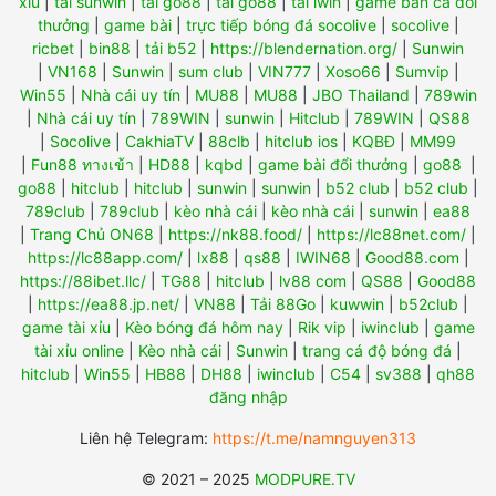
xỉu
|
tải sunwin
|
tải go88
|
tải go88
|
tải iwin
|
game bắn cá đổi
thưởng
|
game bài
|
trực tiếp bóng đá socolive
|
socolive
|
ricbet
|
bin88
|
tải b52
|
https://blendernation.org/
|
Sunwin
|
VN168
|
Sunwin
|
sum club
|
VIN777
|
Xoso66
|
Sumvip
|
Win55
|
Nhà cái uy tín
|
MU88
|
MU88
|
JBO Thailand
|
789win
|
Nhà cái uy tín
|
789WIN
|
sunwin
|
Hitclub
|
789WIN
|
QS88
|
Socolive
|
CakhiaTV
|
88clb
|
hitclub ios
|
KQBĐ
|
MM99
|
Fun88 ทางเข้า
|
HD88
|
kqbd
|
game bài đổi thưởng
|
go88
|
go88
|
hitclub
|
hitclub
|
sunwin
|
sunwin
|
b52 club
|
b52 club
|
789club
|
789club
|
kèo nhà cái
|
kèo nhà cái
|
sunwin
|
ea88
|
Trang Chủ ON68
|
https://nk88.food/
|
https://lc88net.com/
|
https://lc88app.com/
|
lx88
|
qs88
|
IWIN68
|
Good88.com
|
https://88ibet.llc/
|
TG88
|
hitclub
|
lv88 com
|
QS88
|
Good88
|
https://ea88.jp.net/
|
VN88
|
Tải 88Go
|
kuwwin
|
b52club
|
game tài xỉu
|
Kèo bóng đá hôm nay
|
Rik vip
|
iwinclub
|
game
tài xỉu online
|
Kèo nhà cái
|
Sunwin
|
trang cá độ bóng đá
|
hitclub
|
Win55
|
HB88
|
DH88
|
iwinclub
|
C54
|
sv388
|
qh88
đăng nhập
Liên hệ Telegram:
https://t.me/namnguyen313
© 2021 – 2025
MODPURE.TV