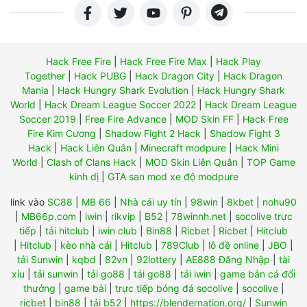
Hack Free Fire
|
Hack Free Fire Max
|
Hack Play
Together
|
Hack PUBG
|
Hack Dragon City
|
Hack Dragon
Mania
|
Hack Hungry Shark Evolution
|
Hack Hungry Shark
World
|
Hack Dream League Soccer 2022
|
Hack Dream League
Soccer 2019
|
Free Fire Advance
|
MOD Skin FF
|
Hack Free
Fire Kim Cương
|
Shadow Fight 2 Hack
|
Shadow Fight 3
Hack
|
Hack Liên Quân
|
Minecraft modpure
|
Hack Mini
World
|
Clash of Clans Hack
|
MOD Skin Liên Quân
|
TOP Game
kinh dị
|
GTA san mod xe độ modpure
link vào
SC88
|
MB 66
|
Nhà cái uy tín
|
98win
|
8kbet
|
nohu90
|
MB66p.com
|
iwin
|
rikvip
|
B52
|
78winnh.net
|
socolive trực
tiếp
|
tải hitclub
|
iwin club
|
Bin88
|
Ricbet
|
Ricbet
|
Hitclub
|
Hitclub
|
kèo nhà cái
|
Hitclub
|
789Club
|
lô đề online
|
JBO
|
tải Sunwin
|
kqbd
|
82vn
|
92lottery
|
AE888 Đăng Nhập
|
tài
xỉu
|
tải sunwin
|
tải go88
|
tải go88
|
tải iwin
|
game bắn cá đổi
thưởng
|
game bài
|
trực tiếp bóng đá socolive
|
socolive
|
ricbet
|
bin88
|
tải b52
|
https://blendernation.org/
|
Sunwin