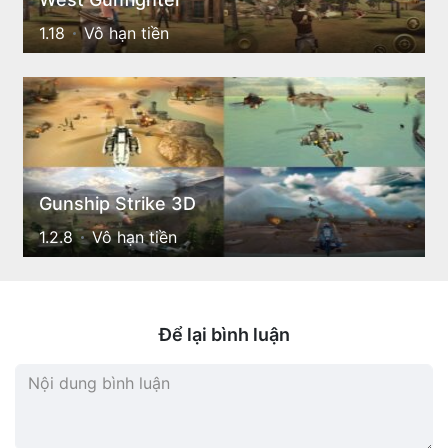
1.18
Vô hạn tiền
Gunship Strike 3D
1.2.8
Vô hạn tiền
Để lại bình luận