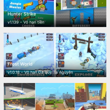
Hunter Strike
v1.139
Vô hạn tiền
Frost World
v1.0.18
Vô hạn Đá quý/Tài nguyên