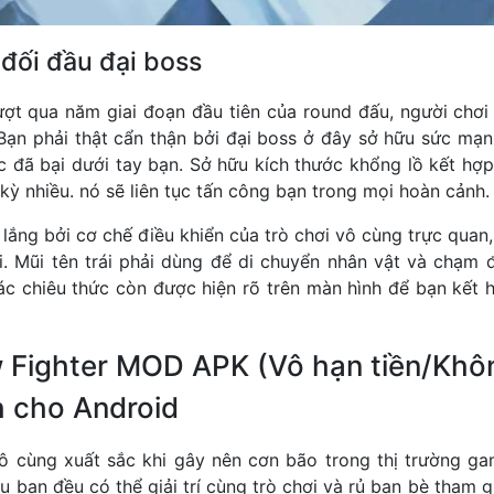
đối đầu đại boss
vượt qua năm giai đoạn đầu tiên của round đấu, người chơ
 Bạn phải thật cẩn thận bởi đại boss ở đây sở hữu sức mạnh
c đã bại dưới tay bạn. Sở hữu kích thước khổng lồ kết hợp 
ỳ nhiều. nó sẽ liên tục tấn công bạn trong mọi hoàn cảnh.
 lắng bởi cơ chế điều khiển của trò chơi vô cùng trực quan
i. Mũi tên trái phải dùng để di chuyển nhân vật và chạm để
ác chiêu thức còn được hiện rõ trên màn hình để bạn kết h
 Fighter MOD APK (Vô hạn tiền/Khô
h cho Android
 cùng xuất sắc khi gây nên cơn bão trong thị trường ga
u bạn đều có thể giải trí cùng trò chơi và rủ bạn bè tham g