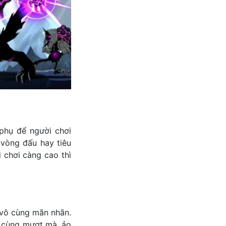
 phụ để người chơi
 vòng đấu hay tiêu
 chơi càng cao thì
 vô cùng mãn nhãn.
 cùng mượt mà, ảo