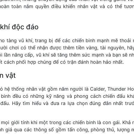
hoàn toàn nắm quyền điều khiển nhân vật và có thể tươn
khí độc đáo
ho tàng vũ khí, trang bị để các chiến binh mạnh mẽ thoải
gười chơi có thể nhận được thêm tiền vàng, tài nguyên, h
ỗi lần nâng cấp, vũ khí sẽ tăng thêm sức mạnh và bạn sẽ n
ết cách phối hợp chúng để có trận đánh hoàn hảo nhất.
n vật
 có hệ thống nhân vật gồm năm người là Calder, Thunder Hoof
n binh đều có những kỹ năng và phong cách chiến đấu kh
 đấu. Hãy tìm hiểu và đưa ra lựa chọn đúng đắn nhất trư
ọi giới tính khi một trong các chiến binh là con gái. Khả
h giá qua các thông số gồm tấn công, phòng thủ, lượng 