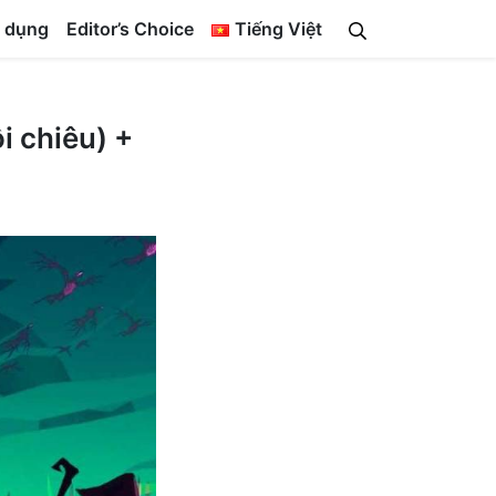
 dụng
Editor’s Choice
Tiếng Việt
i chiêu) +