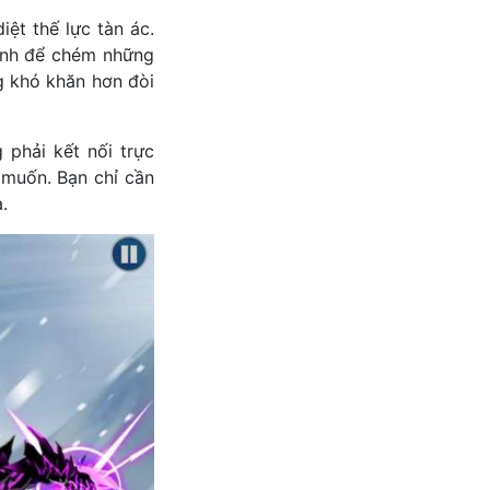
ệt thế lực tàn ác.
ình để chém những
g khó khăn hơn đòi
phải kết nối trực
 muốn. Bạn chỉ cần
a.