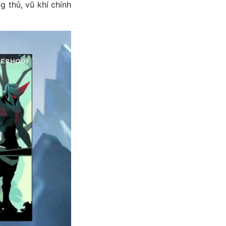
g thủ, vũ khí chính