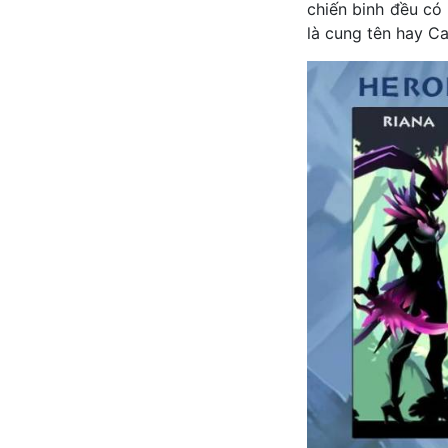
chiến binh đều có 
là cung tên hay Ca