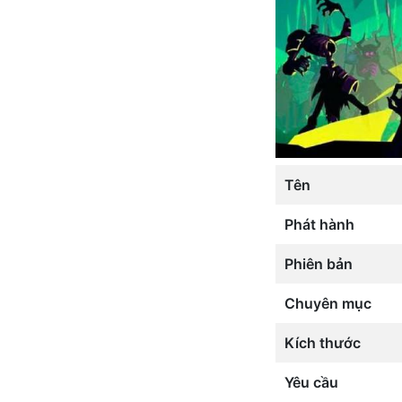
Tên
Phát hành
Phiên bản
Chuyên mục
Kích thước
Yêu cầu