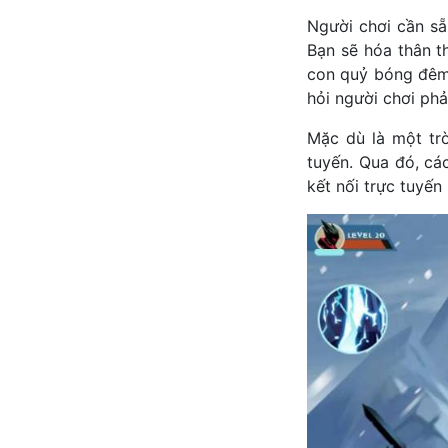
Người chơi cần sẵ
Bạn sẽ hóa thân 
con quỷ bóng đêm 
hỏi người chơi phải
Mặc dù là một tr
tuyến. Qua đó, cá
kết nối trực tuyến