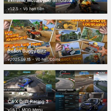
Extreme Motorcycle Simulator
v1.2.5
Vô hạn tiền
Beach Buggy Blitz
v2025.09.15
Vô hạn Coins
CarX Drift Racing 3
v1.6.1
MOD Menu