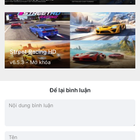
Street Racing HD
v6.5.3
Mở khóa
Để lại bình luận