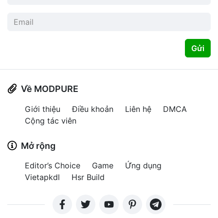
Gửi
Về MODPURE
Giới thiệu
Điều khoản
Liên hệ
DMCA
Cộng tác viên
Mở rộng
Editor’s Choice
Game
Ứng dụng
Vietapkdl
Hsr Build