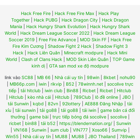
Hack Free Fire
|
Hack Free Fire Max
|
Hack Play
Together
|
Hack PUBG
|
Hack Dragon City
|
Hack Dragon
Mania
|
Hack Hungry Shark Evolution
|
Hack Hungry Shark
World
|
Hack Dream League Soccer 2022
|
Hack Dream League
Soccer 2019
|
Free Fire Advance
|
MOD Skin FF
|
Hack Free
Fire Kim Cương
|
Shadow Fight 2 Hack
|
Shadow Fight 3
Hack
|
Hack Liên Quân
|
Minecraft modpure
|
Hack Mini
World
|
Clash of Clans Hack
|
MOD Skin Liên Quân
|
TOP Game
kinh dị
|
GTA san mod xe độ modpure
link vào
SC88
|
MB 66
|
Nhà cái uy tín
|
98win
|
8kbet
|
nohu90
|
MB66p.com
|
iwin
|
rikvip
|
B52
|
78winnh.net
|
socolive trực
tiếp
|
tải hitclub
|
iwin club
|
Bin88
|
Ricbet
|
Ricbet
|
Hitclub
|
Hitclub
|
kèo nhà cái
|
Hitclub
|
789Club
|
lô đề online
|
JBO
|
tải Sunwin
|
kqbd
|
82vn
|
92lottery
|
AE888 Đăng Nhập
|
tài
xỉu
|
tải sunwin
|
tải go88
|
tải go88
|
tải iwin
|
game bắn cá đổi
thưởng
|
game bài
|
trực tiếp bóng đá socolive
|
socolive
|
ricbet
|
bin88
|
tải b52
|
https://blendernation.org/
|
Sunwin
|
VN168
|
Sunwin
|
sum club
|
VIN777
|
Xoso66
|
Sumvip
|
Win55
|
Nhà cái uy tín
|
MU88
|
MU88
|
JBO Thailand
|
789win