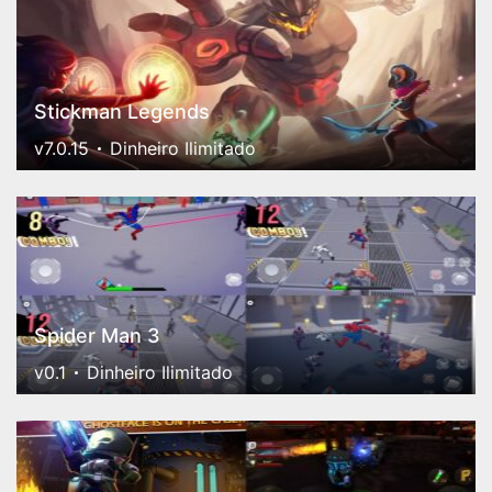
Stickman Legends
v7.0.15
Dinheiro Ilimitado
Spider Man 3
v0.1
Dinheiro Ilimitado