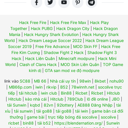
Hack Free Fire
|
Hack Free Fire Max
|
Hack Play
Together
|
Hack PUBG
|
Hack Dragon City
|
Hack Dragon
Mania
|
Hack Hungry Shark Evolution
|
Hack Hungry Shark
World
|
Hack Dream League Soccer 2022
|
Hack Dream League
Soccer 2019
|
Free Fire Advance
|
MOD Skin FF
|
Hack Free
Fire Kim Cương
|
Shadow Fight 2 Hack
|
Shadow Fight 3
Hack
|
Hack Liên Quân
|
Minecraft modpure
|
Hack Mini
World
|
Clash of Clans Hack
|
MOD Skin Liên Quân
|
TOP Game
kinh dị
|
GTA san mod xe độ modpure
link vào
SC88
|
MB 66
|
Nhà cái uy tín
|
98win
|
8kbet
|
nohu90
|
MB66p.com
|
iwin
|
rikvip
|
B52
|
78winnh.net
|
socolive trực
tiếp
|
tải hitclub
|
iwin club
|
Bin88
|
Ricbet
|
Ricbet
|
Hitclub
|
Hitclub
|
kèo nhà cái
|
Hitclub
|
789Club
|
lô đề online
|
JBO
|
tải Sunwin
|
kqbd
|
82vn
|
92lottery
|
AE888 Đăng Nhập
|
tài
xỉu
|
tải sunwin
|
tải go88
|
tải go88
|
tải iwin
|
game bắn cá đổi
thưởng
|
game bài
|
trực tiếp bóng đá socolive
|
socolive
|
ricbet
|
bin88
|
tải b52
|
https://blendernation.org/
|
Sunwin