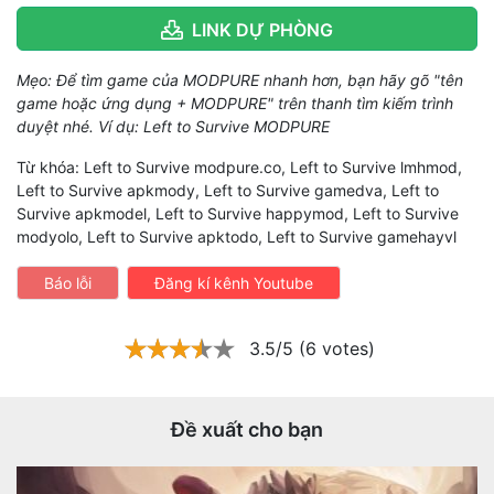
LINK DỰ PHÒNG
Mẹo: Để tìm game của MODPURE nhanh hơn, bạn hãy gõ "tên
game hoặc ứng dụng + MODPURE" trên thanh tìm kiếm trình
duyệt nhé. Ví dụ: Left to Survive MODPURE
Từ khóa: Left to Survive modpure.co, Left to Survive lmhmod,
Left to Survive apkmody, Left to Survive gamedva, Left to
Survive apkmodel, Left to Survive happymod, Left to Survive
modyolo, Left to Survive apktodo, Left to Survive gamehayvl
Báo lỗi
Đăng kí kênh Youtube
3.5/5 (6 votes)
Đề xuất cho bạn