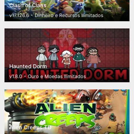
Clash of Clans
v17.126.6
Dinheiro e Recursos Ilimitados
Haunted Dorm
v1.8.0
Ouro e Moedas Ilimitados
Alien Creeps TD