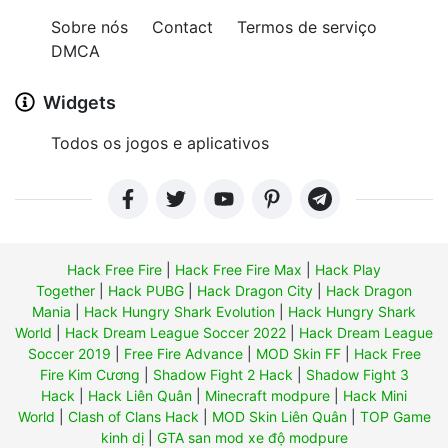
Sobre nós
Contact
Termos de serviço
DMCA
Widgets
Todos os jogos e aplicativos
Hack Free Fire
|
Hack Free Fire Max
|
Hack Play
Together
|
Hack PUBG
|
Hack Dragon City
|
Hack Dragon
Mania
|
Hack Hungry Shark Evolution
|
Hack Hungry Shark
World
|
Hack Dream League Soccer 2022
|
Hack Dream League
Soccer 2019
|
Free Fire Advance
|
MOD Skin FF
|
Hack Free
Fire Kim Cương
|
Shadow Fight 2 Hack
|
Shadow Fight 3
Hack
|
Hack Liên Quân
|
Minecraft modpure
|
Hack Mini
World
|
Clash of Clans Hack
|
MOD Skin Liên Quân
|
TOP Game
kinh dị
|
GTA san mod xe độ modpure