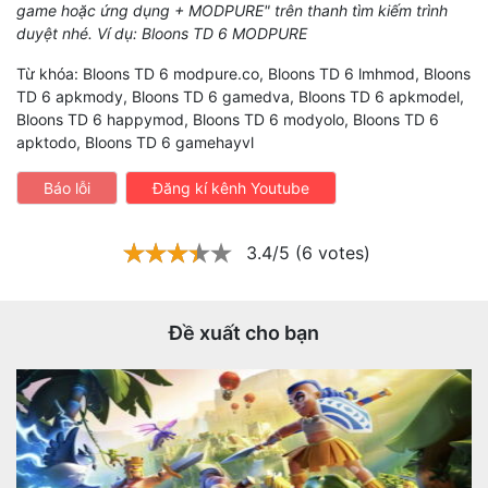
game hoặc ứng dụng + MODPURE" trên thanh tìm kiếm trình
duyệt nhé. Ví dụ: Bloons TD 6 MODPURE
Từ khóa: Bloons TD 6 modpure.co, Bloons TD 6 lmhmod, Bloons
TD 6 apkmody, Bloons TD 6 gamedva, Bloons TD 6 apkmodel,
Bloons TD 6 happymod, Bloons TD 6 modyolo, Bloons TD 6
apktodo, Bloons TD 6 gamehayvl
Báo lỗi
Đăng kí kênh Youtube
3.4/5 (6 votes)
Đề xuất cho bạn