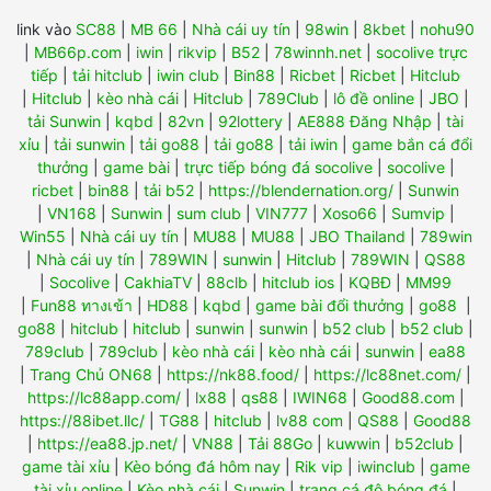
link vào
SC88
|
MB 66
|
Nhà cái uy tín
|
98win
|
8kbet
|
nohu90
|
MB66p.com
|
iwin
|
rikvip
|
B52
|
78winnh.net
|
socolive trực
tiếp
|
tải hitclub
|
iwin club
|
Bin88
|
Ricbet
|
Ricbet
|
Hitclub
|
Hitclub
|
kèo nhà cái
|
Hitclub
|
789Club
|
lô đề online
|
JBO
|
tải Sunwin
|
kqbd
|
82vn
|
92lottery
|
AE888 Đăng Nhập
|
tài
xỉu
|
tải sunwin
|
tải go88
|
tải go88
|
tải iwin
|
game bắn cá đổi
thưởng
|
game bài
|
trực tiếp bóng đá socolive
|
socolive
|
ricbet
|
bin88
|
tải b52
|
https://blendernation.org/
|
Sunwin
|
VN168
|
Sunwin
|
sum club
|
VIN777
|
Xoso66
|
Sumvip
|
Win55
|
Nhà cái uy tín
|
MU88
|
MU88
|
JBO Thailand
|
789win
|
Nhà cái uy tín
|
789WIN
|
sunwin
|
Hitclub
|
789WIN
|
QS88
|
Socolive
|
CakhiaTV
|
88clb
|
hitclub ios
|
KQBĐ
|
MM99
|
Fun88 ทางเข้า
|
HD88
|
kqbd
|
game bài đổi thưởng
|
go88
|
go88
|
hitclub
|
hitclub
|
sunwin
|
sunwin
|
b52 club
|
b52 club
|
789club
|
789club
|
kèo nhà cái
|
kèo nhà cái
|
sunwin
|
ea88
|
Trang Chủ ON68
|
https://nk88.food/
|
https://lc88net.com/
|
https://lc88app.com/
|
lx88
|
qs88
|
IWIN68
|
Good88.com
|
https://88ibet.llc/
|
TG88
|
hitclub
|
lv88 com
|
QS88
|
Good88
|
https://ea88.jp.net/
|
VN88
|
Tải 88Go
|
kuwwin
|
b52club
|
game tài xỉu
|
Kèo bóng đá hôm nay
|
Rik vip
|
iwinclub
|
game
tài xỉu online
|
Kèo nhà cái
|
Sunwin
|
trang cá độ bóng đá
|