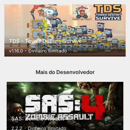
TDS - Tower Destiny Survive
v1.16.0
Dinheiro Ilimitado
Mais do Desenvolvedor
SAS: Zombie Assault 4
2.2.2
Dinheiro Ilimitado