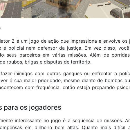
e
lator 2 é um jogo de ação que impressiona e envolve os 
 é policial nem defensor da justiça. Em vez disso, você
o seus parceiros em várias missões. Além de corridas 
e roubos, brigas e disputas de território.
l fazer inimigos com outras gangues ou enfrentar a políc
iver é sua maior prioridade, mesmo diante de bombas ou
 acontecem com frequência, então esteja preparado psico
 para os jogadores
mente interessante no jogo é a sequência de missões. Ao
ompensas em dinheiro bem altas. Quanto mais difícil 