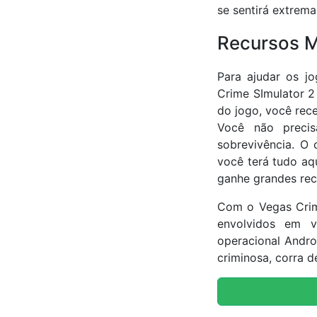
se sentirá extrem
Recursos M
Para ajudar os j
Crime SImulator 2 
do jogo, você rec
Você não precis
sobrevivência. O 
você terá tudo aq
ganhe grandes rec
Com o Vegas Crime
envolvidos em v
operacional Androi
criminosa, corra d