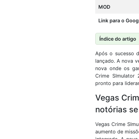
MOD
Link para o Goog
Índice do artigo
Após o sucesso d
lançado. A nova v
nova onde os gan
Crime SImulator 
pronto para lider
Vegas Crim
notórias s
Vegas Crime SImu
aumento de missõe