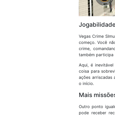
Jogabilidad
Vegas Crime SImu
começo. Você não
crime, comandand
também participa d
Aqui, é inevitáve
coisa para sobrev
ações arriscadas
o início.
Mais missões
Outro ponto igual
pode receber rec