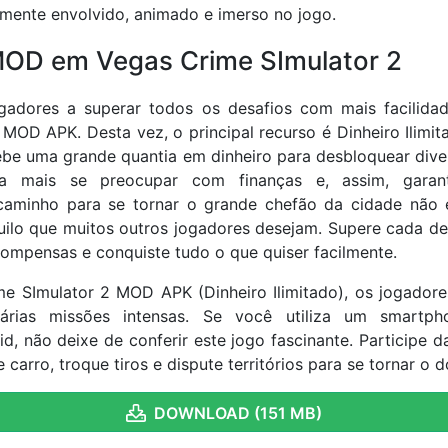
amente envolvido, animado e imerso no jogo.
OD em Vegas Crime SImulator 2
ogadores a superar todos os desafios com mais facilidad
MOD APK. Desta vez, o principal recurso é Dinheiro Ilimit
ebe uma grande quantia em dinheiro para desbloquear diver
a mais se preocupar com finanças e, assim, gara
caminho para se tornar o grande chefão da cidade não é 
uilo que muitos outros jogadores desejam. Supere cada de
ompensas e conquiste tudo o que quiser facilmente.
 SImulator 2 MOD APK (Dinheiro Ilimitado), os jogadore
árias missões intensas. Se você utiliza um smartp
d, não deixe de conferir este jogo fascinante. Participe d
e carro, troque tiros e dispute territórios para se tornar o
DOWNLOAD (151 MB)