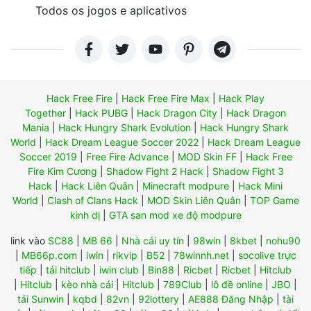
Todos os jogos e aplicativos
Hack Free Fire
|
Hack Free Fire Max
|
Hack Play
Together
|
Hack PUBG
|
Hack Dragon City
|
Hack Dragon
Mania
|
Hack Hungry Shark Evolution
|
Hack Hungry Shark
World
|
Hack Dream League Soccer 2022
|
Hack Dream League
Soccer 2019
|
Free Fire Advance
|
MOD Skin FF
|
Hack Free
Fire Kim Cương
|
Shadow Fight 2 Hack
|
Shadow Fight 3
Hack
|
Hack Liên Quân
|
Minecraft modpure
|
Hack Mini
World
|
Clash of Clans Hack
|
MOD Skin Liên Quân
|
TOP Game
kinh dị
|
GTA san mod xe độ modpure
link vào
SC88
|
MB 66
|
Nhà cái uy tín
|
98win
|
8kbet
|
nohu90
|
MB66p.com
|
iwin
|
rikvip
|
B52
|
78winnh.net
|
socolive trực
tiếp
|
tải hitclub
|
iwin club
|
Bin88
|
Ricbet
|
Ricbet
|
Hitclub
|
Hitclub
|
kèo nhà cái
|
Hitclub
|
789Club
|
lô đề online
|
JBO
|
tải Sunwin
|
kqbd
|
82vn
|
92lottery
|
AE888 Đăng Nhập
|
tài