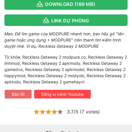
DOWNLOAD (189 MB)
LINK DỰ PHÒNG
Mẹo: Để tìm game của MODPURE nhanh hơn, bạn hãy gõ "tên
game hoặc ứng dụng + MODPURE" trên thanh tìm kiếm trình
duyệt nhé. Ví dụ: Reckless Getaway 2 MODPURE
Từ khóa: Reckless Getaway 2 modpure.co, Reckless Getaway 2
lmhmod, Reckless Getaway 2 apkmody, Reckless Getaway 2
gamedva, Reckless Getaway 2 apkmodel, Reckless Getaway 2
happymod, Reckless Getaway 2 modyolo, Reckless Getaway 2
apktodo, Reckless Getaway 2 gamehayvl
Báo lỗi
Đăng kí kênh Youtube
3.7/5 (7 votes)