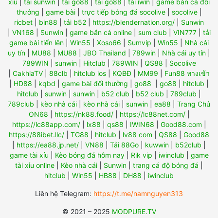
xỉu
|
tải sunwin
|
tải go88
|
tải go88
|
tải iwin
|
game bắn cá đổi
thưởng
|
game bài
|
trực tiếp bóng đá socolive
|
socolive
|
ricbet
|
bin88
|
tải b52
|
https://blendernation.org/
|
Sunwin
|
VN168
|
Sunwin
|
game bắn cá online
|
sum club
|
VIN777
|
tải
game bài tiến lên
|
Win55
|
Xoso66
|
Sumvip
|
Win55
|
Nhà cái
uy tín
|
MU88
|
MU88
|
JBO Thailand
|
789win
|
Nhà cái uy tín
|
789WIN
|
sunwin
|
Hitclub
|
789WIN
|
QS88
|
Socolive
|
CakhiaTV
|
88clb
|
hitclub ios
|
KQBĐ
|
MM99
|
Fun88 ทางเข้า
|
HD88
|
kqbd
|
game bài đổi thưởng
|
go88
|
go88
|
hitclub
|
hitclub
|
sunwin
|
sunwin
|
b52 club
|
b52 club
|
789club
|
789club
|
kèo nhà cái
|
kèo nhà cái
|
sunwin
|
ea88
|
Trang Chủ
ON68
|
https://nk88.food/
|
https://lc88net.com/
|
https://lc88app.com/
|
lx88
|
qs88
|
IWIN68
|
Good88.com
|
https://88ibet.llc/
|
TG88
|
hitclub
|
lv88 com
|
QS88
|
Good88
|
https://ea88.jp.net/
|
VN88
|
Tải 88Go
|
kuwwin
|
b52club
|
game tài xỉu
|
Kèo bóng đá hôm nay
|
Rik vip
|
iwinclub
|
game
tài xỉu online
|
Kèo nhà cái
|
Sunwin
|
trang cá độ bóng đá
|
hitclub
|
Win55
|
HB88
|
DH88
|
iwinclub
Liên hệ Telegram:
https://t.me/namnguyen313
© 2021 – 2025
MODPURE.TV