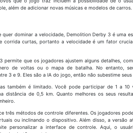
ovos que o jogo traz incluem a possibilidade de o usuá
ole, além de adicionar novas músicas e modelos de carros.
 quer dominar a velocidade, Demolition Derby 3 é uma es
e corrida curtas, portanto a velocidade é um fator crucia
3 permite que os jogadores ajustem alguns detalhes, co
mero de voltas ou o mapa de batalha. No entanto, se
ntre 3 e 9. Eles são a IA do jogo, então não subestime seus
as também é limitado. Você pode participar de 1 a 10 v
a distância de 0,5 km. Quanto melhores os seus resulta
nheiro.
e três métodos de controle diferentes. Os jogadores pode
rtuais ou inclinando o dispositivo. Além disso, a versão a
ite personalizar a interface de controle. Aqui, o usuár