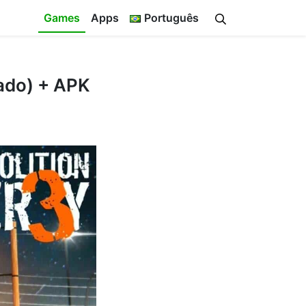
Games
Apps
Português
tado) + APK