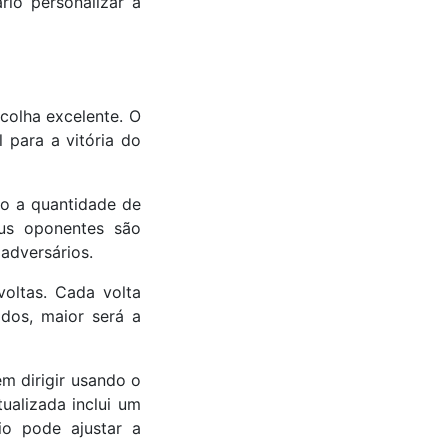
rio personalizar a
colha excelente. O
l para a vitória do
mo a quantidade de
us oponentes são
 adversários.
oltas. Cada volta
dos, maior será a
m dirigir usando o
tualizada inclui um
io pode ajustar a