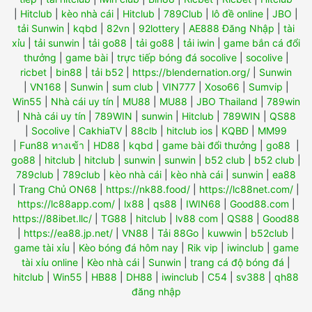
|
Hitclub
|
kèo nhà cái
|
Hitclub
|
789Club
|
lô đề online
|
JBO
|
tải Sunwin
|
kqbd
|
82vn
|
92lottery
|
AE888 Đăng Nhập
|
tài
xỉu
|
tải sunwin
|
tải go88
|
tải go88
|
tải iwin
|
game bắn cá đổi
thưởng
|
game bài
|
trực tiếp bóng đá socolive
|
socolive
|
ricbet
|
bin88
|
tải b52
|
https://blendernation.org/
|
Sunwin
|
VN168
|
Sunwin
|
sum club
|
VIN777
|
Xoso66
|
Sumvip
|
Win55
|
Nhà cái uy tín
|
MU88
|
MU88
|
JBO Thailand
|
789win
|
Nhà cái uy tín
|
789WIN
|
sunwin
|
Hitclub
|
789WIN
|
QS88
|
Socolive
|
CakhiaTV
|
88clb
|
hitclub ios
|
KQBĐ
|
MM99
|
Fun88 ทางเข้า
|
HD88
|
kqbd
|
game bài đổi thưởng
|
go88
|
go88
|
hitclub
|
hitclub
|
sunwin
|
sunwin
|
b52 club
|
b52 club
|
789club
|
789club
|
kèo nhà cái
|
kèo nhà cái
|
sunwin
|
ea88
|
Trang Chủ ON68
|
https://nk88.food/
|
https://lc88net.com/
|
https://lc88app.com/
|
lx88
|
qs88
|
IWIN68
|
Good88.com
|
https://88ibet.llc/
|
TG88
|
hitclub
|
lv88 com
|
QS88
|
Good88
|
https://ea88.jp.net/
|
VN88
|
Tải 88Go
|
kuwwin
|
b52club
|
game tài xỉu
|
Kèo bóng đá hôm nay
|
Rik vip
|
iwinclub
|
game
tài xỉu online
|
Kèo nhà cái
|
Sunwin
|
trang cá độ bóng đá
|
hitclub
|
Win55
|
HB88
|
DH88
|
iwinclub
|
C54
|
sv388
|
qh88
đăng nhập