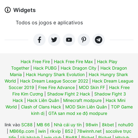
Widgets
Todos os jogos e aplicativos
Hack Free Fire
|
Hack Free Fire Max
|
Hack Play
Together
|
Hack PUBG
|
Hack Dragon City
|
Hack Dragon
Mania
|
Hack Hungry Shark Evolution
|
Hack Hungry Shark
World
|
Hack Dream League Soccer 2022
|
Hack Dream League
Soccer 2019
|
Free Fire Advance
|
MOD Skin FF
|
Hack Free
Fire Kim Cương
|
Shadow Fight 2 Hack
|
Shadow Fight 3
Hack
|
Hack Liên Quân
|
Minecraft modpure
|
Hack Mini
World
|
Clash of Clans Hack
|
MOD Skin Liên Quân
|
TOP Game
kinh dị
|
GTA san mod xe độ modpure
link vào
SC88
|
MB 66
|
Nhà cái uy tín
|
98win
|
8kbet
|
nohu90
|
MB66p.com
|
iwin
|
rikvip
|
B52
|
78winnh.net
|
socolive trực
tiếp
|
tải hitclub
|
iwin club
|
Bin88
|
Ricbet
|
Ricbet
|
Hitclub