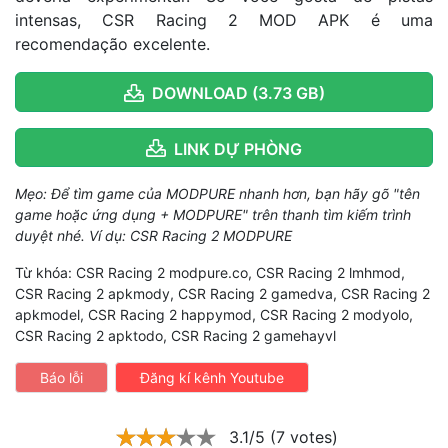
intensas, CSR Racing 2 MOD APK é uma
recomendação excelente.
DOWNLOAD (3.73 GB)
LINK DỰ PHÒNG
Mẹo: Để tìm game của MODPURE nhanh hơn, bạn hãy gõ "tên
game hoặc ứng dụng + MODPURE" trên thanh tìm kiếm trình
duyệt nhé. Ví dụ: CSR Racing 2 MODPURE
Từ khóa: CSR Racing 2 modpure.co, CSR Racing 2 lmhmod,
CSR Racing 2 apkmody, CSR Racing 2 gamedva, CSR Racing 2
apkmodel, CSR Racing 2 happymod, CSR Racing 2 modyolo,
CSR Racing 2 apktodo, CSR Racing 2 gamehayvl
Báo lỗi
Đăng kí kênh Youtube
3.1/5 (7 votes)