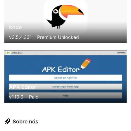
Kode
v3.5.4.331
Premium Unlocked
APK Editor
v1.10.0
Paid
Sobre nós