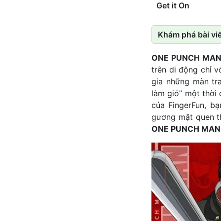
Get it On
Khám phá bài viế
ONE PUNCH MAN: 
trên di động chỉ 
gia những màn tr
làm gió” một thời 
của FingerFun, b
gương mặt quen th
ONE PUNCH MAN: