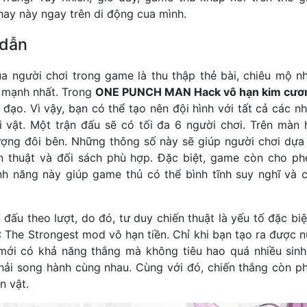
ay này ngay trên di động cua mình.
 dẫn
a người chơi trong game là thu thập thẻ bài, chiêu mộ n
u mạnh nhất. Trong
ONE PUNCH MAN Hack vô hạn kim cươ
 đạo. Vì vậy, bạn có thể tạo nên đội hình với tất cả các 
 vật. Một trận đấu sẽ có tối đa 6 người chơi. Trên màn hì
lượng đôi bên. Những thông số này sẽ giúp người chơi dựa 
ến thuật và đối sách phù hợp. Đặc biệt, game còn cho ph
nh năng này giúp game thủ có thể bình tĩnh suy nghĩ và
đấu theo lượt, do đó, tư duy chiến thuật là yếu tố đặc bi
e Strongest mod vô hạn tiền. Chỉ khi bạn tạo ra được nư
 mới có khả năng thắng mà không tiêu hao quá nhiều sinh
phải song hành cùng nhau. Cùng với đó, chiến thắng còn p
n vật.