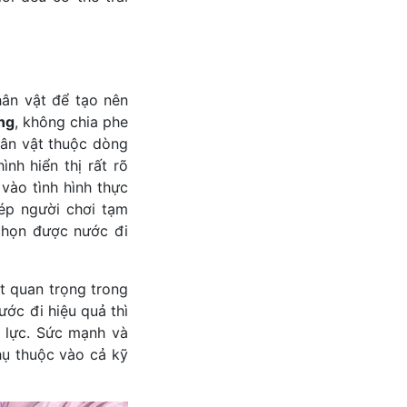
hân vật để tạo nên
ng
, không chia phe
nhân vật thuộc dòng
nh hiển thị rất rõ
vào tình hình thực
ép người chơi tạm
 chọn được nước đi
ệt quan trọng trong
ớc đi hiệu quả thì
 lực. Sức mạnh và
hụ thuộc vào cả kỹ