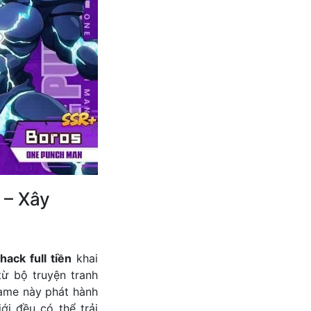
 – Xây
ck full tiền
khai
từ bộ truyện tranh
game này phát hành
ới đều có thể trải