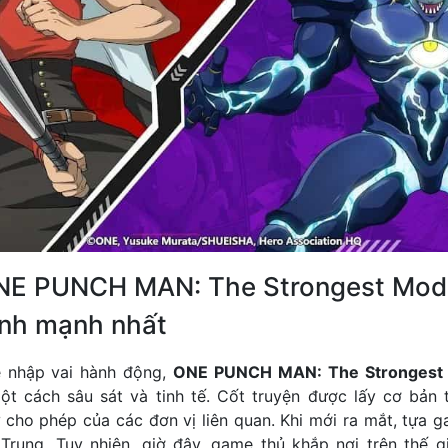
NE PUNCH MAN: The Strongest Mod
ình mạnh nhất
 nhập vai hành động,
ONE PUNCH MAN: The Strongest ha
ột cách sâu sát và tinh tế. Cốt truyện được lấy cơ bản 
ự cho phép của các đơn vị liên quan. Khi mới ra mắt, tựa 
Trung. Tuy nhiên, giờ đây, game thủ khắp nơi trên thế gi