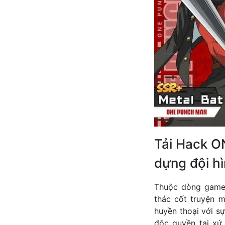
Tải Hack O
dựng đội h
Thuộc dòng game
thác cốt truyện m
huyền thoại với s
độc quyền tại xứ 