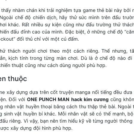
thấy nhàm chán khi trải nghiệm tựa game thẻ bài này bởi n
Ngoài chế độ chiến dịch, hãy thử sức mình trên đấu trườ
hơi khác. Rất nhiều sự kiện cũng như đấu trường thử thách
chiến đấu đỉnh cao của mình. Đặc biệt, ở những chế độ “căn
ckout” đối thủ chỉ với một cú đấm.
hử thách người chơi theo một cách riêng. Thế nhưng, t
ẫn, kịch tính trong từng màn chơi. Dù là ở chế độ nào đi
chiến thuật cũng như cách dùng người phù hợp.
en thuộc
me xây dựng dựa trên cốt truyện manga nổi tiếng đều đưa
yện. Đối với
ONE PUNCH MAN hack kim cương
cũng không
g nhân vật huyền thoại bằng cách thu thập thẻ bài. Ngoài 
 sinh vật huyền bí khác. Mỗi nhân vật sẽ có thế mạnh, b
ấu riêng. Vì vậy, bạn nên tìm hiểu kỹ về từng người thông
lược xây dựng đội hình phù hợp.