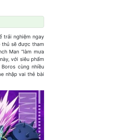
ể trải nghiệm ngay
e thủ sẽ được tham
unch Man “làm mưa
 này, với siêu phẩm
 Boros cùng nhiều
e nhập vai thẻ bài