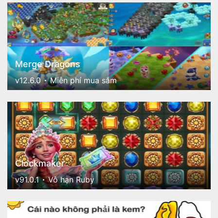
Merge Dragons
v12.6.0
Miễn phí mua sắm
Clockmaker
v91.0.1
Vô hạn Ruby