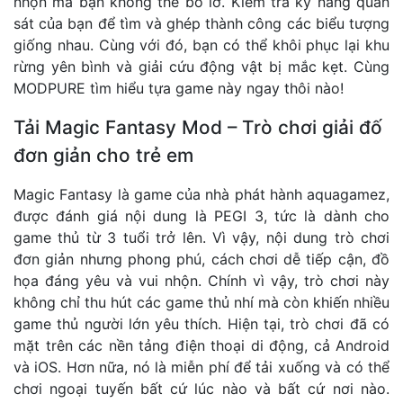
nhộn mà bạn không thể bỏ lỡ. Kiểm tra kỹ năng quan
sát của bạn để tìm và ghép thành công các biểu tượng
giống nhau. Cùng với đó, bạn có thể khôi phục lại khu
rừng yên bình và giải cứu động vật bị mắc kẹt. Cùng
MODPURE tìm hiểu tựa game này ngay thôi nào!
Tải Magic Fantasy Mod – Trò chơi giải đố
đơn giản cho trẻ em
Magic Fantasy là game của nhà phát hành aquagamez,
được đánh giá nội dung là PEGI 3, tức là dành cho
game thủ từ 3 tuổi trở lên. Vì vậy, nội dung trò chơi
đơn giản nhưng phong phú, cách chơi dễ tiếp cận, đồ
họa đáng yêu và vui nhộn. Chính vì vậy, trò chơi này
không chỉ thu hút các game thủ nhí mà còn khiến nhiều
game thủ người lớn yêu thích. Hiện tại, trò chơi đã có
mặt trên các nền tảng điện thoại di động, cả Android
và iOS. Hơn nữa, nó là miễn phí để tải xuống và có thể
chơi ngoại tuyến bất cứ lúc nào và bất cứ nơi nào.