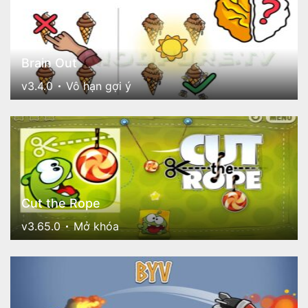
Brain Out
v3.4.0
Vô hạn gợi ý
Cut the Rope
v3.65.0
Mở khóa